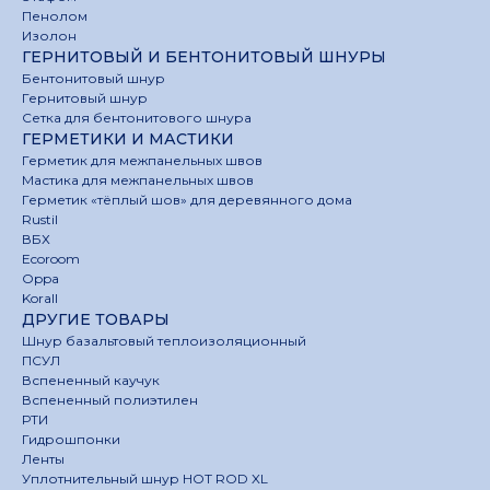
Пенолом
Изолон
ГЕРНИТОВЫЙ И БЕНТОНИТОВЫЙ ШНУРЫ
Бентонитовый шнур
Гернитовый шнур
Сетка для бентонитового шнура
ГЕРМЕТИКИ И МАСТИКИ
Герметик для межпанельных швов
Мастика для межпанельных швов
Герметик «тёплый шов» для деревянного дома
Rustil
ВБХ
Ecoroom
Oppa
Korall
ДРУГИЕ ТОВАРЫ
Шнур базальтовый теплоизоляционный
ПСУЛ
Вспененный каучук
Вспененный полиэтилен
РТИ
Гидрошпонки
Ленты
Уплотнительный шнур HOT ROD XL