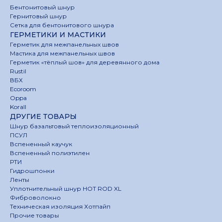
Бентонитовый шнур
Гернитовый шнур
Сетка для бентонитового шнура
ГЕРМЕТИКИ И МАСТИКИ
Герметик для межпанельных швов
Мастика для межпанельных швов
Герметик «тёплый шов» для деревянного дома
Rustil
ВБХ
Ecoroom
Oppa
Korall
ДРУГИЕ ТОВАРЫ
Шнур базальтовый теплоизоляционный
ПСУЛ
Вспененный каучук
Вспененный полиэтилен
РТИ
Гидрошпонки
Ленты
Уплотнительный шнур HOT ROD XL
Фиброволокно
Техническая изоляция Хотпайп
Прочие товары