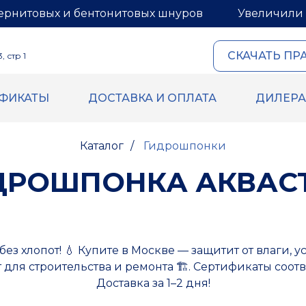
ернитовых и бентонитовых шнуров
Увеличили 
СКАЧАТЬ ПР
 стр 1
ИФИКАТЫ
ДОСТАВКА И ОПЛАТА
ДИЛЕР
ОВЫЙ И
ГЕРМЕТИКИ И МАСТИ
ИТОВЫЙ ШНУРЫ
Герметик для межпанель
Каталог
/
Гидрошпонки
Мастика для межпанельн
овый шнур
Герметик «тёплый шов» д
й шнур
ДРОШПОНКА АКВАС
деревянного дома
 бентонитового шнура
Rustil
ВБХ
Ecoroom
без хлопот! 💧 Купите в Москве — защитит от влаги,
Oppa
для строительства и ремонта 🏗️. Сертификаты соотв
Korall
Доставка за 1–2 дня!