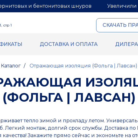
ернитовых и бентонитовых шнуров
Увеличили 
СКАЧАТЬ ПР
 стр 1
ИФИКАТЫ
ДОСТАВКА И ОПЛАТА
ДИЛЕР
ОВЫЙ И
ГЕРМЕТИКИ И МАСТИ
ИТОВЫЙ ШНУРЫ
Герметик для межпанель
Каталог
/
Отражающая изоляция (Фольга | Лавсан)
Мастика для межпанельн
овый шнур
Герметик «тёплый шов» д
й шнур
РАЖАЮЩАЯ ИЗОЛЯ
деревянного дома
 бентонитового шнура
Rustil
(ФОЛЬГА | ЛАВСАН)
ВБХ
Ecoroom
Oppa
Korall
живает тепло зимой и прохладу летом. Универсаль
уб. Легкий монтаж, долгий срок службы. Доставка по 
 качества! Закажите прямо сейчас и экономьте на 