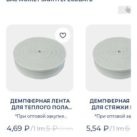
ДЕМПФЕРНАЯ ЛЕНТА
ДЕМПФЕРНАЯ Л
ДЛЯ ТЕПЛОГО ПОЛА
ДЛЯ СТЯЖКИ 5М
4ММ Х 100ММ IZOMIR
100ММ IZOMI
*
При оптовой закупке
*
При оптовой заку
предоставляется скидка
предоставляется ск
4,69
₽
5
₽
5,54
₽
6
₽
/
1 lm
/
1 lm
/
1 lm