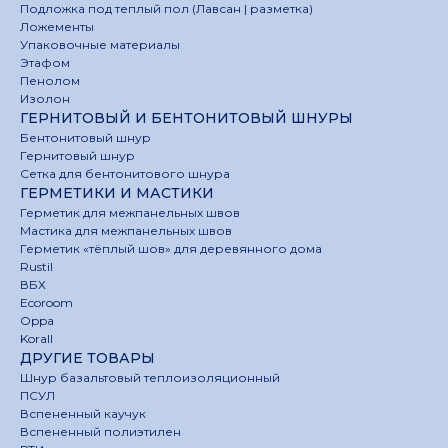
Подложка под теплый пол (Лавсан | разметка)
Ложементы
Упаковочные материалы
Этафом
Пенолом
Изолон
ГЕРНИТОВЫЙ И БЕНТОНИТОВЫЙ ШНУРЫ
Бентонитовый шнур
Гернитовый шнур
Сетка для бентонитового шнура
ГЕРМЕТИКИ И МАСТИКИ
Герметик для межпанельных швов
Мастика для межпанельных швов
Герметик «тёплый шов» для деревянного дома
Rustil
ВБХ
Ecoroom
Oppa
Korall
ДРУГИЕ ТОВАРЫ
Шнур базальтовый теплоизоляционный
ПСУЛ
Вспененный каучук
Вспененный полиэтилен