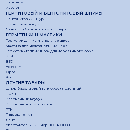
Пенолом
Изолон
ГЕРНИТОВЫЙ И БЕНТОНИТОВЫЙ ШНУРЫ
Бентонитовый шнур
Гернитовый шнур
Сетка для бентонитового шнура
ГЕРМЕТИКИ И МАСТИКИ
Герметик для межпанельных швов
Мастика для межпанельных швов
Герметик «тёплый шов» для деревянного дома
Rustil
ВБХ
Ecoroom
Oppa
Korall
ДРУГИЕ ТОВАРЫ
Шнур базальтовый теплоизоляционный
ПСУЛ
Вспененный каучук
Вспененный полиэтилен
РТИ
Гидрошпонки
Ленты
Уплотнительный шнур HOT ROD XL