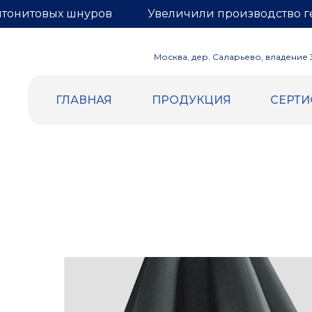
нтонитовых шнуров
Увеличили производство г
Москва, дер. Саларьево, владение 3,
ГЛАВНАЯ
ПРОДУКЦИЯ
СЕРТ
ВСПЕННЕННЫЙ ПОЛИЭТИЛЕН
ГЕРНИТ
Уплотнительный жгут и шнур
БЕНТОН
Трубная изоляция
Бентонит
Демпферная лента
Гернитовы
Маты компенсационные
Сетка для
Евроблок
Подложка НПЭ
Теплоизоляция самоклеящаяся
Отражающая изоляция (Фольга |
Лавсан)
Подложка под теплый пол (Лавсан |
разметка)