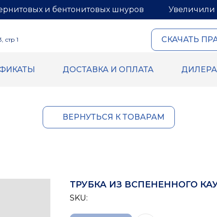
ернитовых и бентонитовых шнуров
Увеличили 
СКАЧАТЬ ПР
 стр 1
ИФИКАТЫ
ДОСТАВКА И ОПЛАТА
ДИЛЕР
ОВЫЙ И
ГЕРМЕТИКИ И МАСТИ
ИТОВЫЙ ШНУРЫ
Герметик для межпанель
Мастика для межпанельн
овый шнур
ВЕРНУТЬСЯ К ТОВАРАМ
Герметик «тёплый шов» д
й шнур
деревянного дома
 бентонитового шнура
Rustil
ВБХ
Ecoroom
Oppa
ТРУБКА ИЗ ВСПЕНЕННОГО КАУ
Korall
SKU: