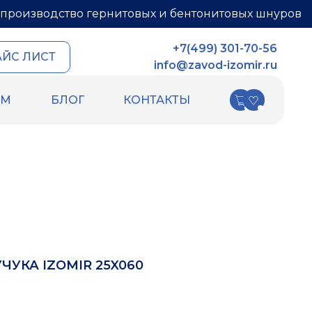
производство гернитовых и бентонитовых шнуров
+7(499) 301-70-56
АЙС ЛИСТ
info@zavod-izomir.ru
АМ
БЛОГ
КОНТАКТЫ
КИ
ДРУГИЕ ТОВАРЫ
ных швов
Шнур базальтовый
ых швов
теплоизоляционный
ля
ПСУЛ
Вспененный каучук
Вспененный полиэтилен
РТИ
Гидрошпонки
Ленты
ЧУКА IZOMIR 25X060
Уплотнительный шнур HOT ROD XL
Фиброволокно
Техническая изоляция Хотпайп