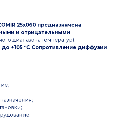
Прочие товары
IZOMIR 25x060 предназначена
ьными и отрицательными
мого диапазона температур).
 до +105 °С Сопротивление диффузии
ие;
 назначения;
тановки;
рудование.