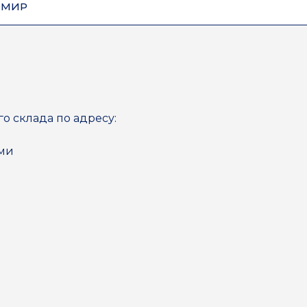
ОМИР
го склада по адресу:
ями