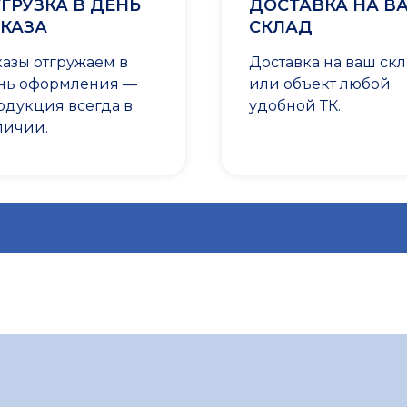
ГРУЗКА В ДЕНЬ
ДОСТАВКА НА В
КАЗА
СКЛАД
казы отгружаем в
Доставка на ваш ск
нь оформления —
или объект любой
одукция всегда в
удобной ТК.
личии.