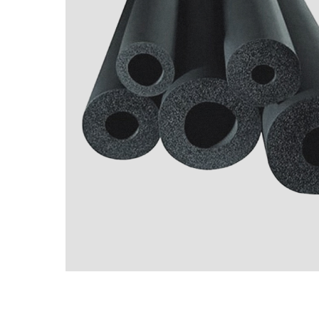
Ложементы
Упаковочные материалы
Этафом
Пенолом
Изолон