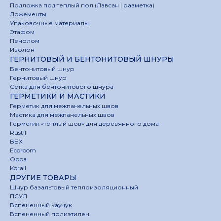
Подложка под теплый пол (Лавсан | разметка)
Ложементы
Упаковочные материалы
Этафом
Пенолом
Изолон
ГЕРНИТОВЫЙ И БЕНТОНИТОВЫЙ ШНУРЫ
Бентонитовый шнур
Гернитовый шнур
Сетка для бентонитового шнура
ГЕРМЕТИКИ И МАСТИКИ
Герметик для межпанельных швов
Мастика для межпанельных швов
Герметик «тёплый шов» для деревянного дома
Rustil
ВБХ
Ecoroom
Oppa
Korall
ДРУГИЕ ТОВАРЫ
Шнур базальтовый теплоизоляционный
ПСУЛ
Вспененный каучук
Вспененный полиэтилен