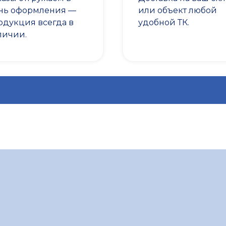
нь оформления —
или объект любой
одукция всегда в
удобной ТК.
личии.