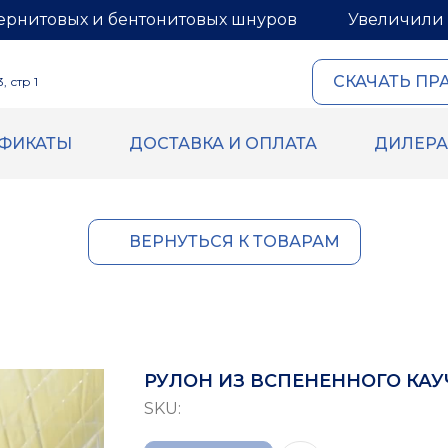
ернитовых и бентонитовых шнуров
Увеличили 
СКАЧАТЬ ПР
 стр 1
ИФИКАТЫ
ДОСТАВКА И ОПЛАТА
ДИЛЕР
ОВЫЙ И
ГЕРМЕТИКИ И МАСТИ
ИТОВЫЙ ШНУРЫ
Герметик для межпанель
Мастика для межпанельн
овый шнур
ВЕРНУТЬСЯ К ТОВАРАМ
Герметик «тёплый шов» д
й шнур
деревянного дома
 бентонитового шнура
Rustil
ВБХ
Ecoroom
Oppa
РУЛОН ИЗ ВСПЕНЕННОГО КАУЧ
Korall
SKU: