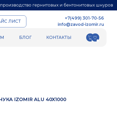
производство гернитовых и бентонитовых шнуров
+7(499) 301-70-56
АЙС ЛИСТ
info@zavod-izomir.ru
АМ
БЛОГ
КОНТАКТЫ
КИ
ДРУГИЕ ТОВАРЫ
ных швов
Шнур базальтовый
ых швов
теплоизоляционный
ля
ПСУЛ
Вспененный каучук
Вспененный полиэтилен
РТИ
Гидрошпонки
Ленты
УКА IZOMIR ALU 40X1000
Уплотнительный шнур HOT ROD XL
Фиброволокно
Техническая изоляция Хотпайп