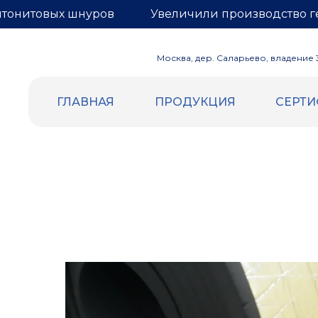
нтонитовых шнуров
Увеличили производство г
Москва, дер. Саларьево, владение 3,
ГЛАВНАЯ
ПРОДУКЦИЯ
СЕРТ
ВСПЕННЕННЫЙ ПОЛИЭТИЛЕН
ГЕРНИТ
Уплотнительный жгут и шнур
БЕНТОН
Трубная изоляция
Бентонит
Демпферная лента
Гернитовы
Маты компенсационные
Сетка для
Евроблок
Подложка НПЭ
Теплоизоляция самоклеящаяся
Отражающая изоляция (Фольга |
Лавсан)
Подложка под теплый пол (Лавсан |
разметка)