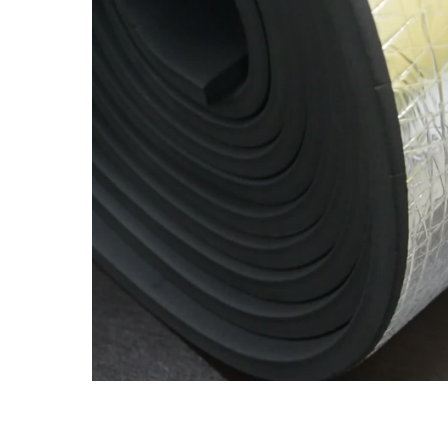
Ложементы
Упаковочные материалы
Этафом
Пенолом
Изолон