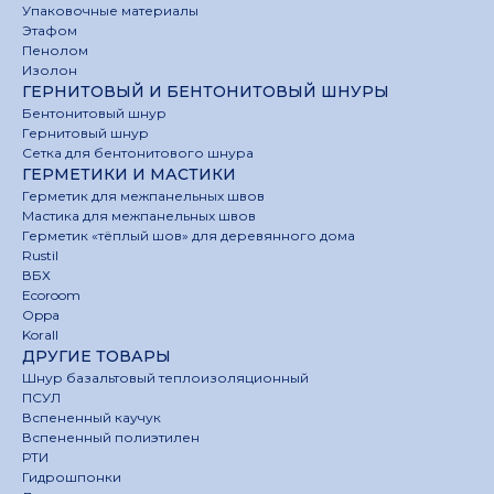
Упаковочные материалы
Этафом
Пенолом
Изолон
ГЕРНИТОВЫЙ И БЕНТОНИТОВЫЙ ШНУРЫ
Бентонитовый шнур
Гернитовый шнур
Сетка для бентонитового шнура
ГЕРМЕТИКИ И МАСТИКИ
Герметик для межпанельных швов
Мастика для межпанельных швов
Герметик «тёплый шов» для деревянного дома
Rustil
ВБХ
Ecoroom
Oppa
Korall
ДРУГИЕ ТОВАРЫ
Шнур базальтовый теплоизоляционный
ПСУЛ
Вспененный каучук
Вспененный полиэтилен
РТИ
Гидрошпонки