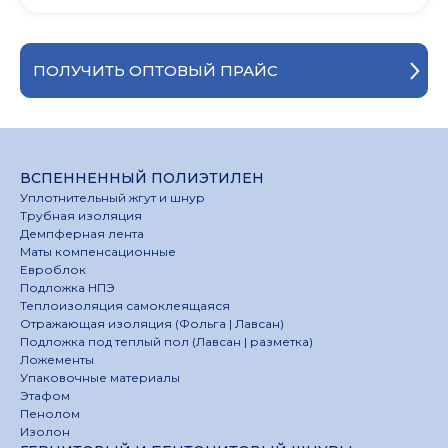
ПОЛУЧИТЬ ОПТОВЫЙ ПРАЙС
ВСПЕННЕННЫЙ ПОЛИЭТИЛЕН
Уплотнительный жгут и шнур
Трубная изоляция
Демпферная лента
Маты компенсационные
Евроблок
Подложка НПЭ
Теплоизоляция самоклеящаяся
Отражающая изоляция (Фольга | Лавсан)
Подложка под теплый пол (Лавсан | разметка)
Ложементы
Упаковочные материалы
Этафом
Пенолом
Изолон