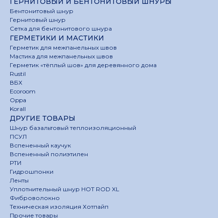
ГЕРНИТОВЫЙ И БЕНТОНИТОВЫЙ ШНУРЫ
Бентонитовый шнур
Гернитовый шнур
Сетка для бентонитового шнура
ГЕРМЕТИКИ И МАСТИКИ
Герметик для межпанельных швов
Мастика для межпанельных швов
Герметик «тёплый шов» для деревянного дома
Rustil
ВБХ
Ecoroom
Oppa
Korall
ДРУГИЕ ТОВАРЫ
Шнур базальтовый теплоизоляционный
ПСУЛ
Вспененный каучук
Вспененный полиэтилен
РТИ
Гидрошпонки
Ленты
Уплотнительный шнур HOT ROD XL
Фиброволокно
Техническая изоляция Хотпайп
Прочие товары