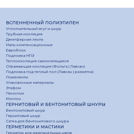
ВСПЕННЕННЫЙ ПОЛИЭТИЛЕН
Уплотнительный жгут и шнур
Трубная изоляция
Демпферная лента
Маты компенсационные
Евроблок
Подложка НПЭ
Теплоизоляция самоклеящаяся
Отражающая изоляция (Фольга | Лавсан)
Подложка под теплый пол (Лавсан | разметка)
Ложементы
Упаковочные материалы
Этафом
Пенолом
Изолон
ГЕРНИТОВЫЙ И БЕНТОНИТОВЫЙ ШНУРЫ
Бентонитовый шнур
Гернитовый шнур
Сетка для бентонитового шнура
ГЕРМЕТИКИ И МАСТИКИ
Герметик для межпанельных швов