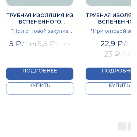
ТРУБНАЯ ИЗОЛЯЦИЯ ИЗ
ТРУБНАЯ ИЗОЛЯЦ
ВСПЕНЕННОГО
ВСПЕНЕННОГ
ПОЛИЭТИЛЕНА IZOMIR
ПОЛИЭТИЛЕНА IZ
*При оптовой закупке
*При оптовой зак
18
54
предоставляется скидка
предоставляется с
5
₽
5,5
₽
22,9
₽
/
1 lm
/
1 lm
/
1 l
23
₽
/
1 lm
ПОДРОБНЕЕ
ПОДРОБНЕЕ
КУПИТЬ
КУПИТЬ