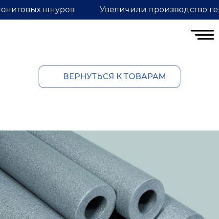
тонитовых шнуров
Увеличили производство ге
ВЕРНУТЬСЯ К ТОВАРАМ