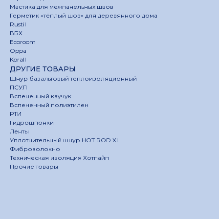
Мастика для межпанельных швов
Герметик «тёплый шов» для деревянного дома
Rustil
ВБХ
Ecoroom
Oppa
Korall
ДРУГИЕ ТОВАРЫ
Шнур базальтовый теплоизоляционный
ПСУЛ
Вспененный каучук
Вспененный полиэтилен
РТИ
Гидрошпонки
Ленты
Уплотнительный шнур HOT ROD XL
Фиброволокно
Техническая изоляция Хотпайп
Прочие товары