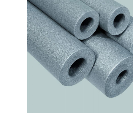
Ложементы
Упаковочные материалы
Этафом
Пенолом
Изолон