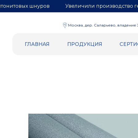
нтонитовых шнуров
Увеличили производство г
Москва, дер. Саларьево, владение 3,
ГЛАВНАЯ
ПРОДУКЦИЯ
СЕРТ
ВСПЕННЕННЫЙ ПОЛИЭТИЛЕН
ГЕРНИТ
Уплотнительный жгут и шнур
БЕНТОН
Трубная изоляция
Бентонит
Демпферная лента
Гернитовы
Маты компенсационные
Сетка для
Евроблок
Подложка НПЭ
Теплоизоляция самоклеящаяся
Отражающая изоляция (Фольга |
Лавсан)
Подложка под теплый пол (Лавсан |
разметка)