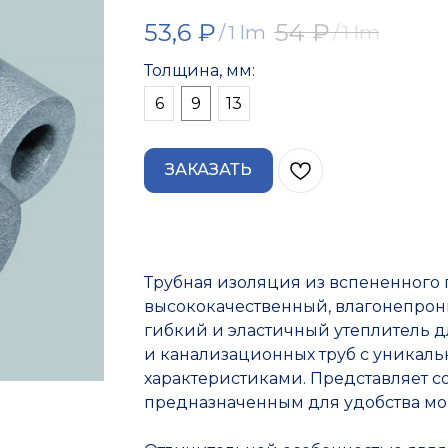
53,6
₽
54
₽
/
1 lm
/
1 lm
Толщина, мм:
6
9
13
ЗАКАЗАТЬ
Трубная изоляция из вспененного 
высококачественный, влагонепро
гибкий и эластичный утеплитель 
и канализационных труб с уника
характеристиками. Представляет с
предназначенным для удобства мо