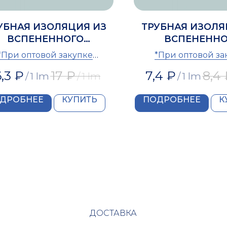
УБНАЯ ИЗОЛЯЦИЯ ИЗ
ТРУБНАЯ ИЗОЛЯ
ВСПЕНЕННОГО
ВСПЕНЕННО
ИЭТИЛЕНА IZOMIR 42
ПОЛИЭТИЛЕНА IZ
*При оптовой закупке
*При оптовой за
редоставляется скидка
предоставляется 
6,3
₽
17
₽
7,4
₽
8,4
/
1 lm
/
1 lm
/
1 lm
ДРОБНЕЕ
КУПИТЬ
ПОДРОБНЕЕ
К
ДОСТАВКА