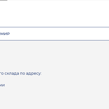
ОМИР
го склада по адресу:
ями