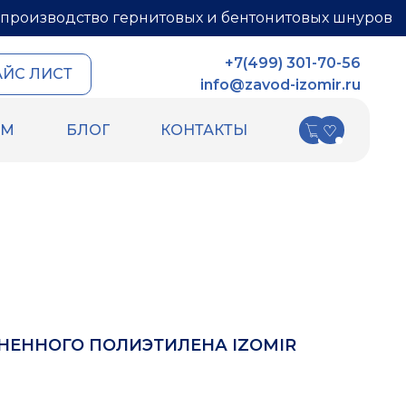
производство гернитовых и бентонитовых шнуров
+7(499) 301-70-56
АЙС ЛИСТ
info@zavod-izomir.ru
АМ
БЛОГ
КОНТАКТЫ
КИ
ДРУГИЕ ТОВАРЫ
ных швов
Шнур базальтовый
ых швов
теплоизоляционный
ля
ПСУЛ
Вспененный каучук
Вспененный полиэтилен
РТИ
Гидрошпонки
Ленты
НЕННОГО ПОЛИЭТИЛЕНА IZOMIR
Уплотнительный шнур HOT ROD XL
Фиброволокно
Техническая изоляция Хотпайп