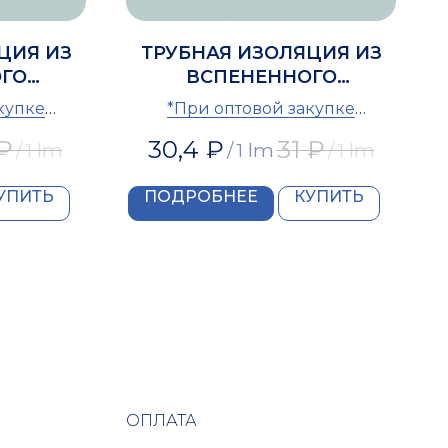
ЦИЯ ИЗ
ТРУБНАЯ ИЗОЛЯЦИЯ ИЗ
ГО
ВСПЕНЕННОГО
OMIR 28
ПОЛИЭТИЛЕНА IZOMIR 76
купке
*При оптовой закупке
скидка
предоставляется скидка
₽
30,4
₽
31
₽
/
1 lm
/
1 lm
/
1 lm
УПИТЬ
ПОДРОБНЕЕ
КУПИТЬ
ОПЛАТА