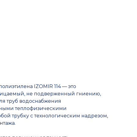
Прочие товары
полиэтилена IZOMIR 114 — это
ницаемый, не подверженный гниению,
для труб водоснабжения
льными теплофизическими
обой трубку с технологическим надрезом,
нтажа.