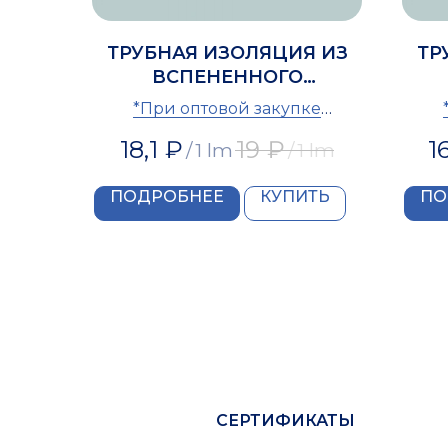
ТРУБНАЯ ИЗОЛЯЦИЯ ИЗ
ТР
ВСПЕНЕННОГО
ПОЛИЭТИЛЕНА IZOMIR 48
ПОЛ
*При оптовой закупке
предоставляется скидка
п
18,1
₽
19
₽
1
/
1 lm
/
1 lm
ПОДРОБНЕЕ
КУПИТЬ
ПО
СЕРТИФИКАТЫ