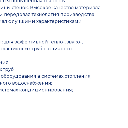
ется повышенная точность
ины стенок. Высокое качество материала
и передовая технология производства
иал с лучшими характеристиками.
 для эффективной тепло-, звуко-,
пластиковых труб различного
ения
х труб
оборудования в системах отопления;
дного водоснабжения;
системах кондиционирования;