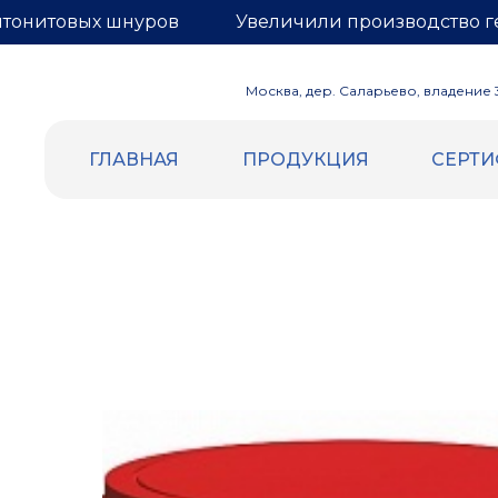
нтонитовых шнуров
Увеличили производство г
Москва, дер. Саларьево, владение 3,
ГЛАВНАЯ
ПРОДУКЦИЯ
СЕРТ
ВСПЕННЕННЫЙ ПОЛИЭТИЛЕН
ГЕРНИТ
Уплотнительный жгут и шнур
БЕНТОН
Трубная изоляция
Бентонит
Демпферная лента
Гернитовы
Маты компенсационные
Сетка для
Евроблок
Подложка НПЭ
Теплоизоляция самоклеящаяся
Отражающая изоляция (Фольга |
Лавсан)
Подложка под теплый пол (Лавсан |
разметка)