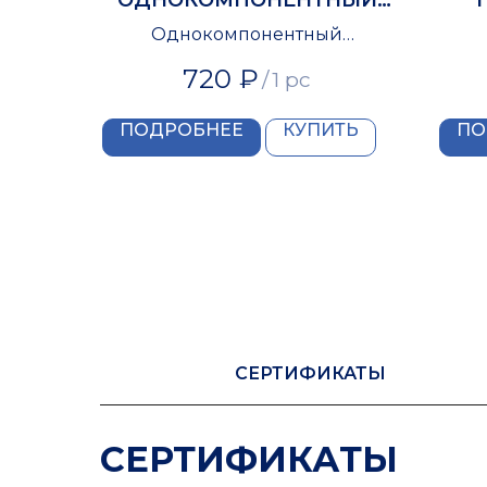
ПОЛИУРЕТАНОВЫЙ
ОД
Однокомпонентный
ГЕРМЕТИК
Т
полиуретановый герметик
по
720
₽
/
1 pc
ПОДРОБНЕЕ
КУПИТЬ
ПО
СЕРТИФИКАТЫ
СЕРТИФИКАТЫ