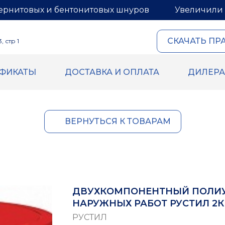
ернитовых и бентонитовых шнуров
Увеличили 
СКАЧАТЬ ПР
 стр 1
ИФИКАТЫ
ДОСТАВКА И ОПЛАТА
ДИЛЕР
ОВЫЙ И
ГЕРМЕТИКИ И МАСТИ
ИТОВЫЙ ШНУРЫ
Герметик для межпанель
Мастика для межпанельн
овый шнур
ВЕРНУТЬСЯ К ТОВАРАМ
Герметик «тёплый шов» д
й шнур
деревянного дома
 бентонитового шнура
Rustil
ВБХ
Ecoroom
Oppa
ДВУХКОМПОНЕНТНЫЙ ПОЛИУ
Korall
НАРУЖНЫХ РАБОТ РУСТИЛ 2К
РУСТИЛ