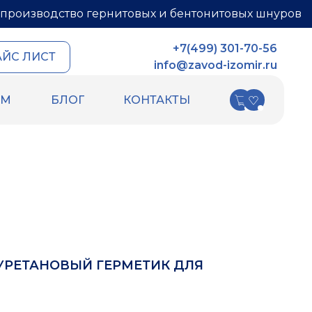
производство гернитовых и бентонитовых шнуров
+7(499) 301-70-56
АЙС ЛИСТ
info@zavod-izomir.ru
АМ
БЛОГ
КОНТАКТЫ
КИ
ДРУГИЕ ТОВАРЫ
ных швов
Шнур базальтовый
ых швов
теплоизоляционный
ля
ПСУЛ
Вспененный каучук
Вспененный полиэтилен
РТИ
Гидрошпонки
Ленты
РЕТАНОВЫЙ ГЕРМЕТИК ДЛЯ
Уплотнительный шнур HOT ROD XL
Фиброволокно
Техническая изоляция Хотпайп