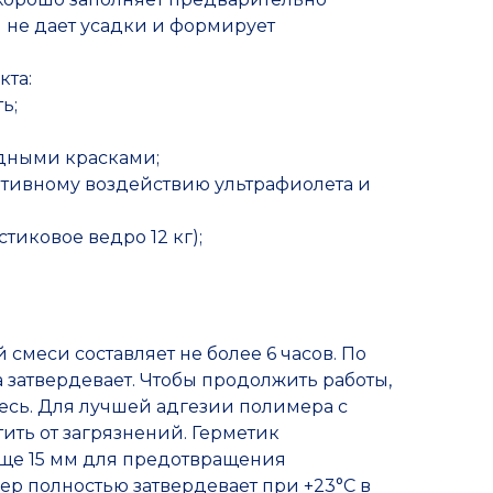
 не дает усадки и формирует
кта:
ь;
дными красками;
ативному воздействию ультрафиолета и
тиковое ведро 12 кг);
смеси составляет не более 6 часов. По
 затвердевает. Чтобы продолжить работы,
есь. Для лучшей адгезии полимера с
ить от загрязнений. Герметик
лще 15 мм для предотвращения
р полностью затвердевает при +23°C в