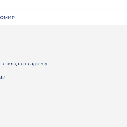
ЗОМИР
го склада по адресу:
ями