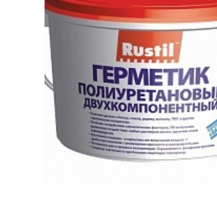
Ложементы
Упаковочные материалы
Этафом
Пенолом
Изолон