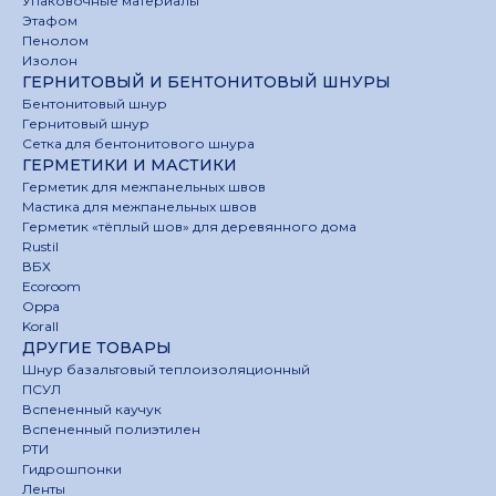
Упаковочные материалы
Этафом
Пенолом
Изолон
ГЕРНИТОВЫЙ И БЕНТОНИТОВЫЙ ШНУРЫ
Бентонитовый шнур
Гернитовый шнур
Сетка для бентонитового шнура
ГЕРМЕТИКИ И МАСТИКИ
Герметик для межпанельных швов
Мастика для межпанельных швов
Герметик «тёплый шов» для деревянного дома
Rustil
ВБХ
Ecoroom
Oppa
Korall
ДРУГИЕ ТОВАРЫ
Шнур базальтовый теплоизоляционный
ПСУЛ
Вспененный каучук
Вспененный полиэтилен
РТИ
Гидрошпонки
Ленты