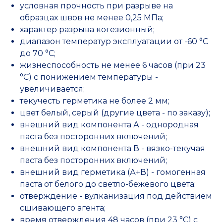
условная прочность при разрыве на
образцах швов не менее 0,25 МПа;
характер разрыва когезионный;
диапазон температур эксплуатации от -60 °С
до 70 °С;
жизнеспособность не менее 6 часов (при 23
°С) с понижением температуры -
увеличивается;
текучесть герметика не более 2 мм;
цвет белый, серый (другие цвета - по заказу);
внешний вид компонента А - однородная
паста без посторонних включений;
внешний вид компонента В - вязко-текучая
паста без посторонних включений;
внешний вид герметика (А+В) - гомогенная
паста от белого до светло-бежевого цвета;
отверждение - вулканизация под действием
сшивающего агента;
время отверждения 48 часов (при 23 °С) с