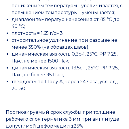
понижением температуры - увеличивается, с
повышением температуры - уменьшается;
диапазон температур нанесения от -15 °С до
40 °С;
плотность = 1,65 г/см3;
относительное удлинение при разрыве не
менее 350% (на образцах швов);
динамическая вязкость 0,3с-1, 25°С, PP ? 25,
Па•с, не менее 1500 Па•с;
динамическая вязкость 13,5с-1, 25°С, PP ? 25,
Па•с, не более 95 Па•с;
твердость по Шору А, через 24 часа, усл. ед.,
20-30.
Прогнозируемый срок службы при толщине
рабочего слоя герметика 3 мм при амплитуде
допустимой деформации ±25%