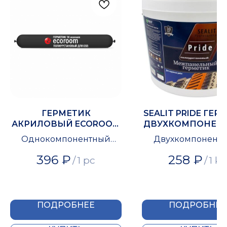
ГЕРМЕТИК
SEALIT PRIDE ГЕР
АКРИЛОВЫЙ ECOROOM
ДВУХКОМПОНЕН
AS-11 ДЛЯ
ДЛЯ МЕЖПАНЕЛ
Однокомпонентный
Двухкомпонент
МЕЖПАНЕЛЬНЫХ
ШВОВ
акриловый герметик
полиуретанов
СОЕДИНЕНИЙ
396
₽
258
₽
/
1 pc
/
1 kg
герметик
ПОДРОБНЕЕ
ПОДРОБНЕЕ