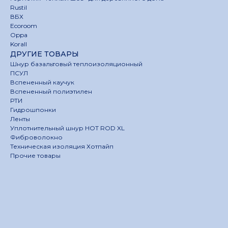
Rustil
ВБХ
Ecoroom
Oppa
Korall
ДРУГИЕ ТОВАРЫ
Шнур базальтовый теплоизоляционный
ПСУЛ
Вспененный каучук
Вспененный полиэтилен
РТИ
Гидрошпонки
Ленты
Уплотнительный шнур HOT ROD XL
Фиброволокно
Техническая изоляция Хотпайп
Прочие товары