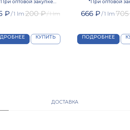
*При оптовой закупке
*При оптовой за
редоставляется скидка
предоставляется 
5
₽
200
₽
666
₽
705
/
1 lm
/
1 lm
/
1 lm
ДРОБНЕЕ
КУПИТЬ
ПОДРОБНЕЕ
К
ДОСТАВКА