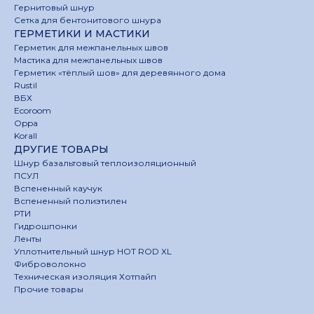
Гернитовый шнур
Сетка для бентонитового шнура
ГЕРМЕТИКИ И МАСТИКИ
Герметик для межпанельных швов
Мастика для межпанельных швов
Герметик «тёплый шов» для деревянного дома
Rustil
ВБХ
Ecoroom
Oppa
Korall
ДРУГИЕ ТОВАРЫ
Шнур базальтовый теплоизоляционный
ПСУЛ
Вспененный каучук
Вспененный полиэтилен
РТИ
Гидрошпонки
Ленты
Уплотнительный шнур HOT ROD XL
Фиброволокно
Техническая изоляция Хотпайп
Прочие товары