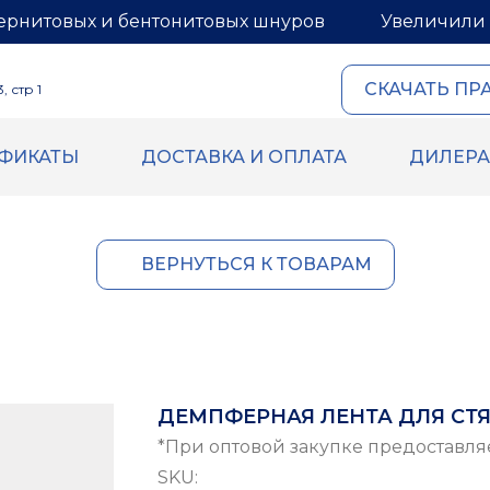
ернитовых и бентонитовых шнуров
Увеличили 
СКАЧАТЬ ПР
 стр 1
ИФИКАТЫ
ДОСТАВКА И ОПЛАТА
ДИЛЕР
ОВЫЙ И
ГЕРМЕТИКИ И МАСТИ
ИТОВЫЙ ШНУРЫ
Герметик для межпанель
Мастика для межпанельн
овый шнур
ВЕРНУТЬСЯ К ТОВАРАМ
Герметик «тёплый шов» д
й шнур
деревянного дома
 бентонитового шнура
Rustil
ВБХ
Ecoroom
Oppa
ДЕМПФЕРНАЯ ЛЕНТА ДЛЯ СТЯ
Korall
*При оптовой закупке предоставля
SKU: