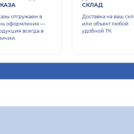
КАЗА
СКЛАД
казы отгружаем в
Доставка на ваш ск
нь оформления —
или объект любой
одукция всегда в
удобной ТК.
личии.