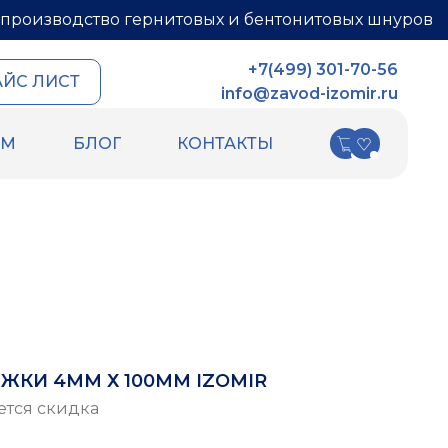
производство гернитовых и бентонитовых шнуров
+7(499) 301-70-56
АЙС ЛИСТ
info@zavod-izomir.ru
АМ
БЛОГ
КОНТАКТЫ
КИ
ДРУГИЕ ТОВАРЫ
ных швов
Шнур базальтовый
ых швов
теплоизоляционный
ля
ПСУЛ
Вспененный каучук
Вспененный полиэтилен
РТИ
Гидрошпонки
Ленты
ЖКИ 4ММ Х 100ММ IZOMIR
Уплотнительный шнур HOT ROD XL
ется скидка
Фиброволокно
Техническая изоляция Хотпайп