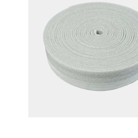
Ложементы
Упаковочные материалы
Этафом
Пенолом
Изолон