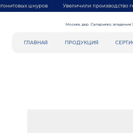
нтонитовых шнуров
Увеличили производство г
Москва, дер. Саларьево, владение 3,
ГЛАВНАЯ
ПРОДУКЦИЯ
СЕРТ
ВСПЕННЕННЫЙ ПОЛИЭТИЛЕН
ГЕРНИТ
Уплотнительный жгут и шнур
БЕНТОН
Трубная изоляция
Бентонит
Демпферная лента
Гернитовы
Маты компенсационные
Сетка для
Евроблок
Подложка НПЭ
Теплоизоляция самоклеящаяся
Отражающая изоляция (Фольга |
Лавсан)
Подложка под теплый пол (Лавсан |
разметка)