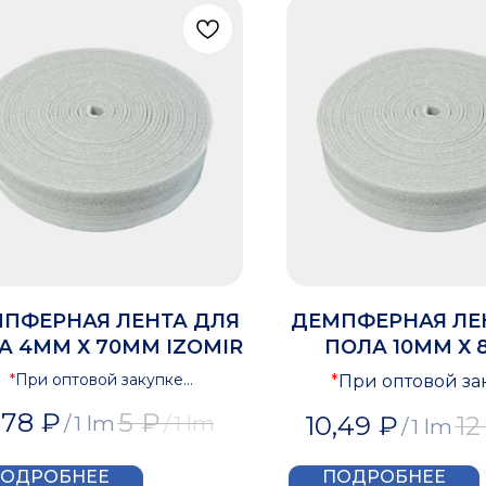
ПФЕРНАЯ ЛЕНТА ДЛЯ
ДЕМПФЕРНАЯ ЛЕ
А 4ММ Х 70ММ IZOMIR
ПОЛА 10ММ Х
IZOMIR
*
При оптовой закупке
*
При оптовой за
предоставляется скидка
предоставляется 
,78
₽
5
₽
/
1 lm
/
1 lm
10,49
₽
12
/
1 lm
ОДРОБНЕЕ
ПОДРОБНЕЕ