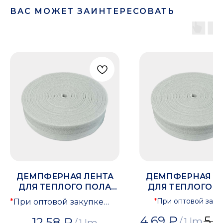
ВАС МОЖЕТ ЗАИНТЕРЕСОВАТЬ
ДЕМПФЕРНАЯ ЛЕНТА
ДЕМПФЕРНАЯ Л
ДЛЯ ТЕПЛОГО ПОЛА
ДЛЯ ТЕПЛОГО 
10ММ Х 60ММ IZOMIR
4ММ Х 100ММ IZ
*
При оптовой заку
*
При оптовой закупке
предоставляется ск
предоставляется скидка
4,69
₽
5
/
1 lm
12,58
₽
/
1 lm