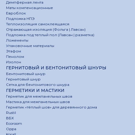
Демпферная лента
Маты компенсационные
Евроблок
Подложка НПЭ
Теплоизоляция самоклеящаяся
Отражающая изоляция (Фольга | Лавсан)
Подложка под теплый пол (Лавсан | разметка)
Ложементы
Упаковочные материалы
Этафом
Пенолом
Изолон
ГЕРНИТОВЫЙ И БЕНТОНИТОВЫЙ ШНУРЫ
Бентонитовый шнур
Гернитовый шнур
Сетка для бентонитового шнура
ГЕРМЕТИКИ И МАСТИКИ
Герметик для межпанельных швов
Мастика для межпанельных швов
Герметик «тёплый шов» для деревянного дома
Rustil
ВБХ
Ecoroom
Oppa
Korall