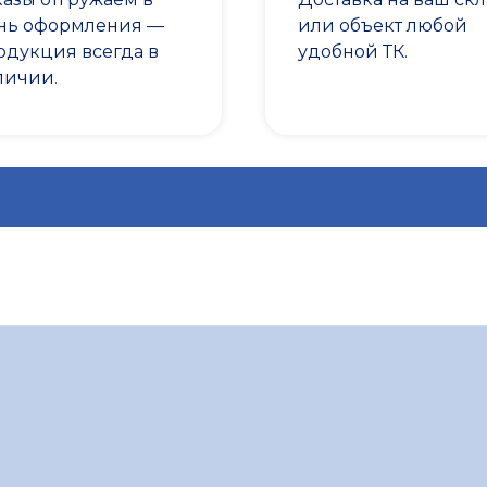
нь оформления —
или объект любой
одукция всегда в
удобной ТК.
личии.