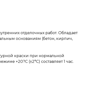
Прочие товары
утренних отделочных работ. Обладает
льным основаниям (бетон, кирпич,
турной краски при нормальной
жиме +20?C (±2°С) составляет 1 час.