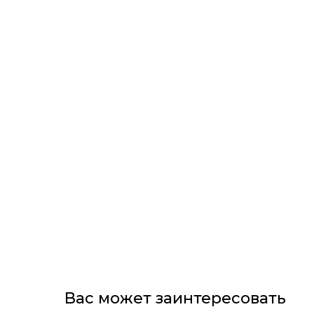
Ложементы
Упаковочные материалы
Этафом
Пенолом
Изолон
Вас может заинтересовать