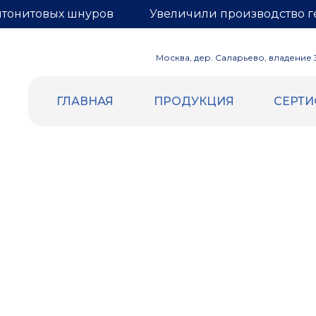
нтонитовых шнуров
Увеличили производство г
Москва, дер. Саларьево, владение 3,
ГЛАВНАЯ
ПРОДУКЦИЯ
СЕРТ
ВСПЕННЕННЫЙ ПОЛИЭТИЛЕН
ГЕРНИТ
Уплотнительный жгут и шнур
БЕНТОН
Трубная изоляция
Бентонит
Демпферная лента
Гернитовы
Маты компенсационные
Сетка для
Евроблок
Подложка НПЭ
Теплоизоляция самоклеящаяся
Отражающая изоляция (Фольга |
Лавсан)
Подложка под теплый пол (Лавсан |
разметка)