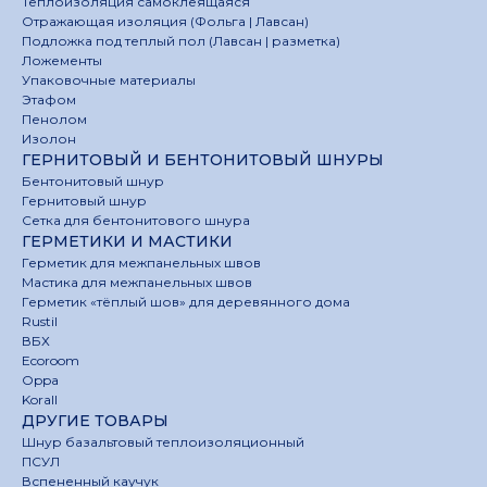
Теплоизоляция самоклеящаяся
Отражающая изоляция (Фольга | Лавсан)
Подложка под теплый пол (Лавсан | разметка)
Ложементы
Упаковочные материалы
Этафом
Пенолом
Изолон
ГЕРНИТОВЫЙ И БЕНТОНИТОВЫЙ ШНУРЫ
Бентонитовый шнур
Гернитовый шнур
Сетка для бентонитового шнура
ГЕРМЕТИКИ И МАСТИКИ
Герметик для межпанельных швов
Мастика для межпанельных швов
Герметик «тёплый шов» для деревянного дома
Rustil
ВБХ
Ecoroom
Oppa
Korall
ДРУГИЕ ТОВАРЫ
Шнур базальтовый теплоизоляционный
ПСУЛ
Вспененный каучук