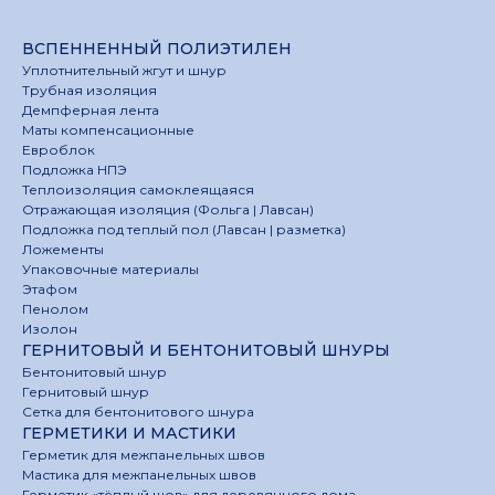
ВСПЕННЕННЫЙ ПОЛИЭТИЛЕН
Уплотнительный жгут и шнур
Трубная изоляция
Демпферная лента
Маты компенсационные
Евроблок
Подложка НПЭ
Теплоизоляция самоклеящаяся
Отражающая изоляция (Фольга | Лавсан)
Подложка под теплый пол (Лавсан | разметка)
Ложементы
Упаковочные материалы
Этафом
Пенолом
Изолон
ГЕРНИТОВЫЙ И БЕНТОНИТОВЫЙ ШНУРЫ
Бентонитовый шнур
Гернитовый шнур
Сетка для бентонитового шнура
ГЕРМЕТИКИ И МАСТИКИ
Герметик для межпанельных швов
Мастика для межпанельных швов
Герметик «тёплый шов» для деревянного дома