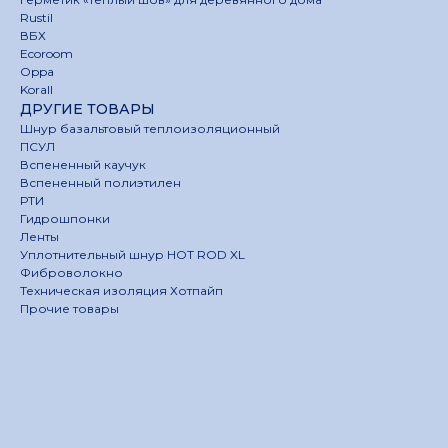
Rustil
ВБХ
Ecoroom
Oppa
Korall
ДРУГИЕ ТОВАРЫ
Шнур базальтовый теплоизоляционный
ПСУЛ
Вспененный каучук
Вспененный полиэтилен
РТИ
Гидрошпонки
Ленты
Уплотнительный шнур HOT ROD XL
Фиброволокно
Техническая изоляция Хотпайп
Прочие товары