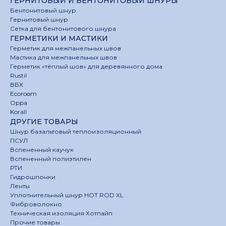
ГЕРНИТОВЫЙ И БЕНТОНИТОВЫЙ ШНУРЫ
Бентонитовый шнур
Гернитовый шнур
Сетка для бентонитового шнура
ГЕРМЕТИКИ И МАСТИКИ
Герметик для межпанельных швов
Мастика для межпанельных швов
Герметик «тёплый шов» для деревянного дома
Rustil
ВБХ
Ecoroom
Oppa
Korall
ДРУГИЕ ТОВАРЫ
Шнур базальтовый теплоизоляционный
ПСУЛ
Вспененный каучук
Вспененный полиэтилен
РТИ
Гидрошпонки
Ленты
Уплотнительный шнур HOT ROD XL
Фиброволокно
Техническая изоляция Хотпайп
Прочие товары