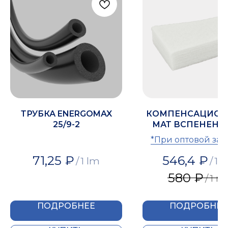
ТРУБКА ENERGOMAX
КОМПЕНСАЦИО
25/9-2
МАТ ВСПЕНЕНН
ПОЛИЭТИЛЕНА IZ
*При оптовой зак
50 ММ
предоставляется с
71,25
₽
546,4
₽
/
1 lm
/
1 
580
₽
/
1 m
ПОДРОБНЕЕ
ПОДРОБНЕЕ