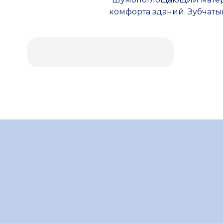
Ложементы
комфорта зданий. Зубчаты
Упаковочные материалы
Этафом
Пенолом
Изолон