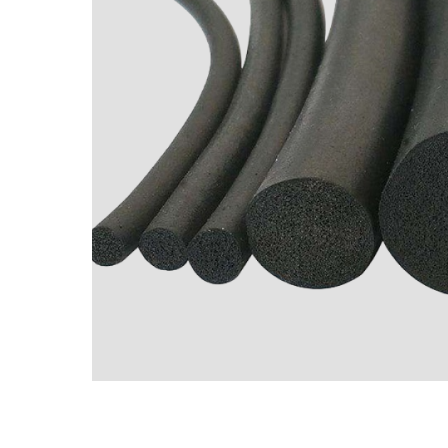
Ложементы
Упаковочные материалы
Этафом
Пенолом
Изолон