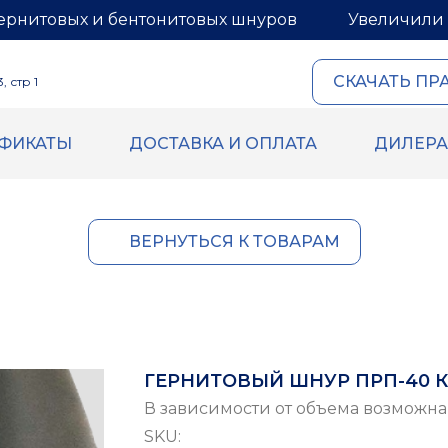
ернитовых и бентонитовых шнуров
Увеличили 
СКАЧАТЬ ПР
 стр 1
ИФИКАТЫ
ДОСТАВКА И ОПЛАТА
ДИЛЕР
ОВЫЙ И
ГЕРМЕТИКИ И МАСТИ
ИТОВЫЙ ШНУРЫ
Герметик для межпанель
Мастика для межпанельн
овый шнур
ВЕРНУТЬСЯ К ТОВАРАМ
Герметик «тёплый шов» д
й шнур
деревянного дома
 бентонитового шнура
Rustil
ВБХ
Ecoroom
Oppa
ГЕРНИТОВЫЙ ШНУР ПРП-40 К-
Korall
В зависимости от объема возможна
SKU: