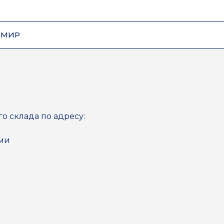
ОМИР
го склада по адресу:
ями