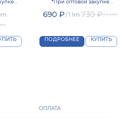
купке
*При оптовой закупке
скидка
предоставляется скидка
690
₽
730
₽
 lm
/
1 lm
/
1 lm
 lm
УПИТЬ
ПОДРОБНЕЕ
КУПИТЬ
ОПЛАТА