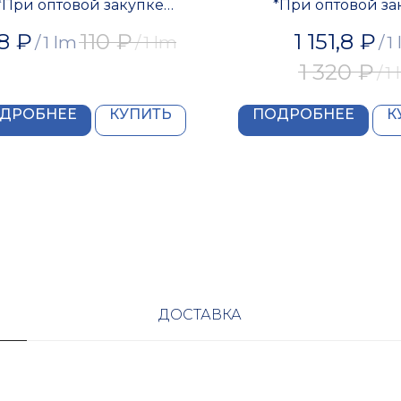
*При оптовой закупке
*При оптовой за
редоставляется скидка
предоставляется 
8
₽
110
₽
1 151,8
₽
/
1 lm
/
1 lm
/
1
1 320
₽
/
1
ДРОБНЕЕ
КУПИТЬ
ПОДРОБНЕЕ
К
ДОСТАВКА