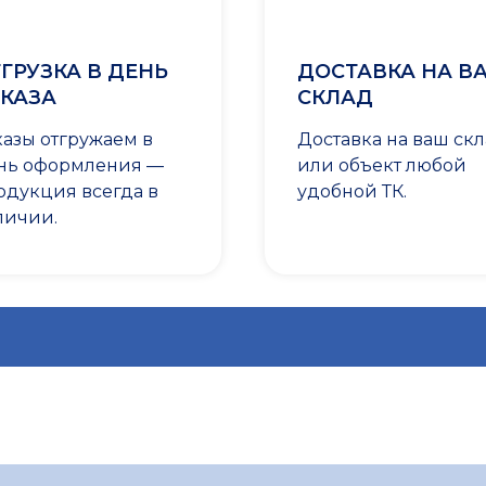
ГРУЗКА В ДЕНЬ
ДОСТАВКА НА В
КАЗА
СКЛАД
казы отгружаем в
Доставка на ваш ск
нь оформления —
или объект любой
одукция всегда в
удобной ТК.
личии.