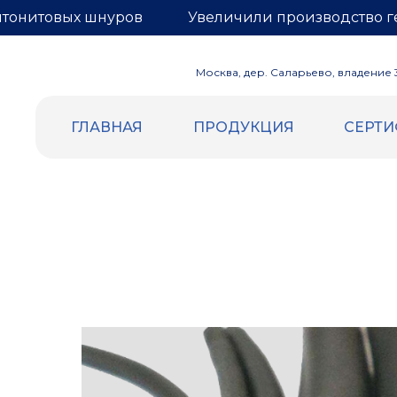
нтонитовых шнуров
Увеличили производство г
Москва, дер. Саларьево, владение 3,
ГЛАВНАЯ
ПРОДУКЦИЯ
СЕРТ
ВСПЕННЕННЫЙ ПОЛИЭТИЛЕН
ГЕРНИТ
Уплотнительный жгут и шнур
БЕНТОН
Трубная изоляция
Бентонит
Демпферная лента
Гернитовы
Маты компенсационные
Сетка для
Евроблок
Подложка НПЭ
Теплоизоляция самоклеящаяся
Отражающая изоляция (Фольга |
Лавсан)
Подложка под теплый пол (Лавсан |
разметка)