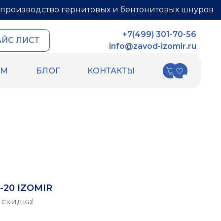
производство гернитовых и бентонитовых шнуров
+7(499) 301-70-56
АЙС ЛИСТ
info@zavod-izomir.ru
АМ
БЛОГ
КОНТАКТЫ
КИ
ДРУГИЕ ТОВАРЫ
ных швов
Шнур базальтовый
ых швов
теплоизоляционный
ля
ПСУЛ
Вспененный каучук
Вспененный полиэтилен
РТИ
Гидрошпонки
Ленты
20 IZOMIR
Уплотнительный шнур HOT ROD XL
 скидка!
Фиброволокно
Техническая изоляция Хотпайп