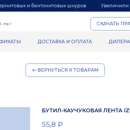
ернитовых и бентонитовых шнуров
Увеличили 
СКАЧАТЬ ПР
 стр 1
ИФИКАТЫ
ДОСТАВКА И ОПЛАТА
ДИЛЕР
ОВЫЙ И
ГЕРМЕТИКИ И МАСТИ
ИТОВЫЙ ШНУРЫ
Герметик для межпанель
Мастика для межпанельн
овый шнур
ВЕРНУТЬСЯ К ТОВАРАМ
Герметик «тёплый шов» д
й шнур
деревянного дома
 бентонитового шнура
Rustil
ВБХ
Ecoroom
Oppa
БУТИЛ-КАУЧУКОВАЯ ЛЕНТА IZO
Korall
55,8
₽