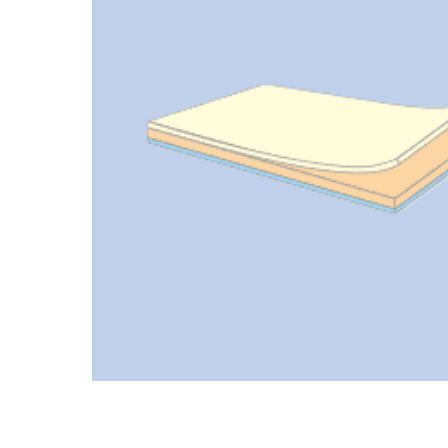
Ложементы
Упаковочные материалы
Этафом
Пенолом
Изолон