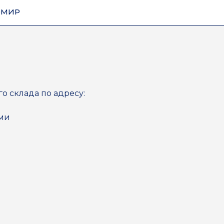
ОМИР
го склада по адресу:
ями