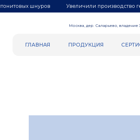
нтонитовых шнуров
Увеличили производство г
Москва, дер. Саларьево, владение 3,
ГЛАВНАЯ
ПРОДУКЦИЯ
СЕРТ
ВСПЕННЕННЫЙ ПОЛИЭТИЛЕН
ГЕРНИТ
Уплотнительный жгут и шнур
БЕНТОН
Трубная изоляция
Бентонит
Демпферная лента
Гернитовы
Маты компенсационные
Сетка для
Евроблок
Подложка НПЭ
Теплоизоляция самоклеящаяся
Отражающая изоляция (Фольга |
Лавсан)
Подложка под теплый пол (Лавсан |
разметка)