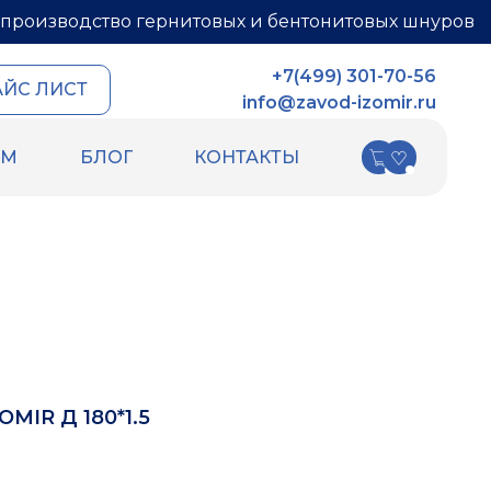
производство гернитовых и бентонитовых шнуров
+7(499) 301-70-56
АЙС ЛИСТ
info@zavod-izomir.ru
АМ
БЛОГ
КОНТАКТЫ
КИ
ДРУГИЕ ТОВАРЫ
ных швов
Шнур базальтовый
ых швов
теплоизоляционный
ля
ПСУЛ
Вспененный каучук
Вспененный полиэтилен
РТИ
Гидрошпонки
Ленты
MIR Д 180*1.5
Уплотнительный шнур HOT ROD XL
Фиброволокно
Техническая изоляция Хотпайп