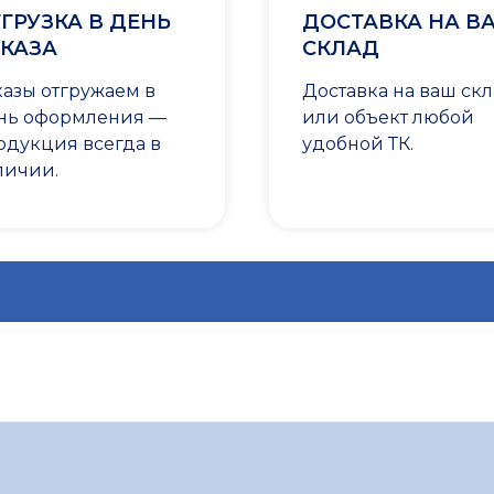
ГРУЗКА В ДЕНЬ
ДОСТАВКА НА В
КАЗА
СКЛАД
казы отгружаем в
Доставка на ваш ск
нь оформления —
или объект любой
одукция всегда в
удобной ТК.
личии.