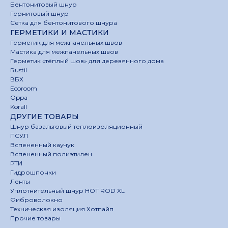
Бентонитовый шнур
Гернитовый шнур
Сетка для бентонитового шнура
ГЕРМЕТИКИ И МАСТИКИ
Герметик для межпанельных швов
Мастика для межпанельных швов
Герметик «тёплый шов» для деревянного дома
Rustil
ВБХ
Ecoroom
Oppa
Korall
ДРУГИЕ ТОВАРЫ
Шнур базальтовый теплоизоляционный
ПСУЛ
Вспененный каучук
Вспененный полиэтилен
РТИ
Гидрошпонки
Ленты
Уплотнительный шнур HOT ROD XL
Фиброволокно
Техническая изоляция Хотпайп
Прочие товары