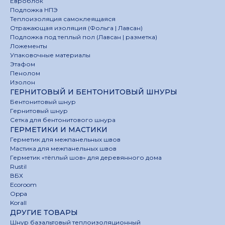
Евроблок
Подложка НПЭ
Теплоизоляция самоклеящаяся
Отражающая изоляция (Фольга | Лавсан)
Подложка под теплый пол (Лавсан | разметка)
Ложементы
Упаковочные материалы
Этафом
Пенолом
Изолон
ГЕРНИТОВЫЙ И БЕНТОНИТОВЫЙ ШНУРЫ
Бентонитовый шнур
Гернитовый шнур
Сетка для бентонитового шнура
ГЕРМЕТИКИ И МАСТИКИ
Герметик для межпанельных швов
Мастика для межпанельных швов
Герметик «тёплый шов» для деревянного дома
Rustil
ВБХ
Ecoroom
Oppa
Korall
ДРУГИЕ ТОВАРЫ
Шнур базальтовый теплоизоляционный