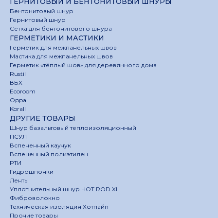
ГЕРНИТОВЫЙ И БЕНТОНИТОВЫЙ ШНУРЫ
Бентонитовый шнур
Гернитовый шнур
Сетка для бентонитового шнура
ГЕРМЕТИКИ И МАСТИКИ
Герметик для межпанельных швов
Мастика для межпанельных швов
Герметик «тёплый шов» для деревянного дома
Rustil
ВБХ
Ecoroom
Oppa
Korall
ДРУГИЕ ТОВАРЫ
Шнур базальтовый теплоизоляционный
ПСУЛ
Вспененный каучук
Вспененный полиэтилен
РТИ
Гидрошпонки
Ленты
Уплотнительный шнур HOT ROD XL
Фиброволокно
Техническая изоляция Хотпайп
Прочие товары