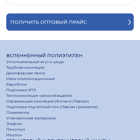
ПОЛУЧИТЬ ОПТОВЫЙ ПРАЙС
ВСПЕННЕННЫЙ ПОЛИЭТИЛЕН
Уплотнительный жгут и шнур
Трубная изоляция
Демпферная лента
Маты компенсационные
Евроблок
Подложка НПЭ
Теплоизоляция самоклеящаяся
Отражающая изоляция (Фольга | Лавсан)
Подложка под теплый пол (Лавсан | разметка)
Ложементы
Упаковочные материалы
Этафом
Пенолом
Изолон