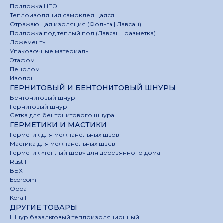
Подложка НПЭ
Теплоизоляция самоклеящаяся
Отражающая изоляция (Фольга | Лавсан)
Подложка под теплый пол (Лавсан | разметка)
Ложементы
Упаковочные материалы
Этафом
Пенолом
Изолон
ГЕРНИТОВЫЙ И БЕНТОНИТОВЫЙ ШНУРЫ
Бентонитовый шнур
Гернитовый шнур
Сетка для бентонитового шнура
ГЕРМЕТИКИ И МАСТИКИ
Герметик для межпанельных швов
Мастика для межпанельных швов
Герметик «тёплый шов» для деревянного дома
Rustil
ВБХ
Ecoroom
Oppa
Korall
ДРУГИЕ ТОВАРЫ
Шнур базальтовый теплоизоляционный