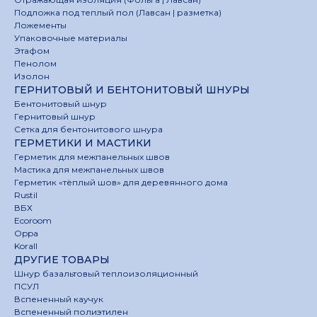
Подложка под теплый пол (Лавсан | разметка)
Ложементы
Упаковочные материалы
Этафом
Пенолом
Изолон
ГЕРНИТОВЫЙ И БЕНТОНИТОВЫЙ ШНУРЫ
Бентонитовый шнур
Гернитовый шнур
Сетка для бентонитового шнура
ГЕРМЕТИКИ И МАСТИКИ
Герметик для межпанельных швов
Мастика для межпанельных швов
Герметик «тёплый шов» для деревянного дома
Rustil
ВБХ
Ecoroom
Oppa
Korall
ДРУГИЕ ТОВАРЫ
Шнур базальтовый теплоизоляционный
ПСУЛ
Вспененный каучук
Вспененный полиэтилен