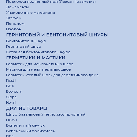
Подложка под теплый пол (Лавсан | разметка)
Ложементы
Упаковочные материалы
Этафом
Пенолом
Изолон
ГЕРНИТОВЫЙ И БЕНТОНИТОВЫЙ ШНУРЫ
Бентонитовый шнур
Гернитовый шнур
Сетка для бентонитового шнура
ГЕРМЕТИКИ И МАСТИКИ
Герметик для межпанельных швов
Мастика для межпанельных швов
Герметик «тёплый шов» для деревянного дома
Rustil
ВБХ
Ecoroom
Oppa
Korall
ДРУГИЕ ТОВАРЫ
Шнур базальтовый теплоизоляционный
ПСУЛ
Вспененный каучук
Вспененный полиэтилен
РТИ