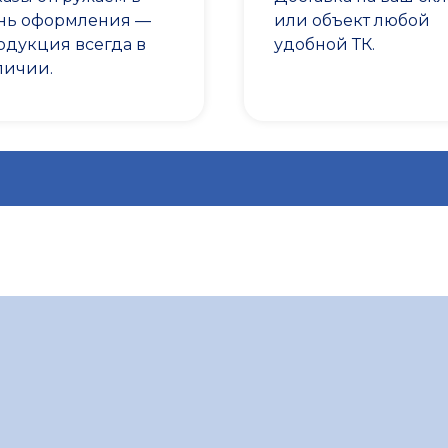
нь оформления —
или объект любой
одукция всегда в
удобной ТК.
личии.