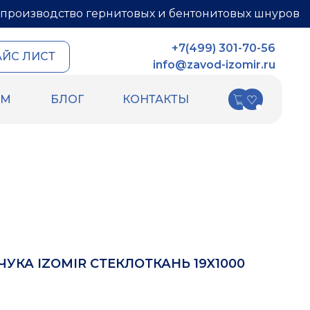
производство гернитовых и бентонитовых шнуров
+7(499) 301-70-56
АЙС ЛИСТ
info@zavod-izomir.ru
АМ
БЛОГ
КОНТАКТЫ
КИ
ДРУГИЕ ТОВАРЫ
ных швов
Шнур базальтовый
ых швов
теплоизоляционный
ля
ПСУЛ
Вспененный каучук
Вспененный полиэтилен
РТИ
Гидрошпонки
Ленты
УКА IZOMIR СТЕКЛОТКАНЬ 19X1000
Уплотнительный шнур HOT ROD XL
Фиброволокно
Техническая изоляция Хотпайп