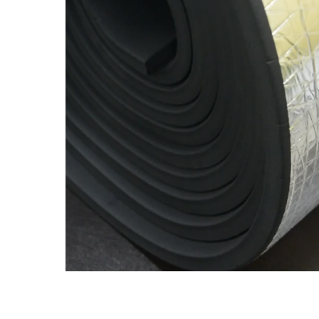
Ложементы
Упаковочные материалы
Этафом
Пенолом
Изолон