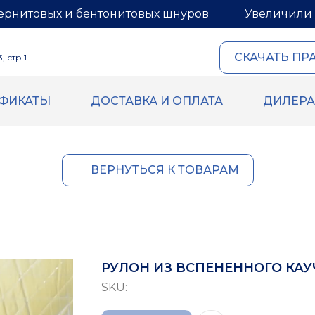
ернитовых и бентонитовых шнуров
Увеличили 
СКАЧАТЬ ПР
 стр 1
ИФИКАТЫ
ДОСТАВКА И ОПЛАТА
ДИЛЕР
ОВЫЙ И
ГЕРМЕТИКИ И МАСТИ
ИТОВЫЙ ШНУРЫ
Герметик для межпанель
Мастика для межпанельн
овый шнур
ВЕРНУТЬСЯ К ТОВАРАМ
Герметик «тёплый шов» д
й шнур
деревянного дома
 бентонитового шнура
Rustil
ВБХ
Ecoroom
Oppa
РУЛОН ИЗ ВСПЕНЕННОГО КАУЧ
Korall
SKU: