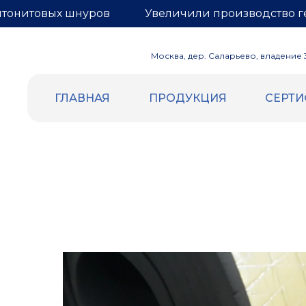
нтонитовых шнуров
Увеличили производство г
Москва, дер. Саларьево, владение 3,
ГЛАВНАЯ
ПРОДУКЦИЯ
СЕРТ
ВСПЕННЕННЫЙ ПОЛИЭТИЛЕН
ГЕРНИТ
Уплотнительный жгут и шнур
БЕНТОН
Трубная изоляция
Бентонит
Демпферная лента
Гернитовы
Маты компенсационные
Сетка для
Евроблок
Подложка НПЭ
Теплоизоляция самоклеящаяся
Отражающая изоляция (Фольга |
Лавсан)
Подложка под теплый пол (Лавсан |
разметка)