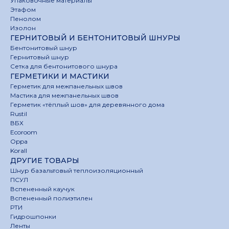
Упаковочные материалы
Этафом
Пенолом
Изолон
ГЕРНИТОВЫЙ И БЕНТОНИТОВЫЙ ШНУРЫ
Бентонитовый шнур
Гернитовый шнур
Сетка для бентонитового шнура
ГЕРМЕТИКИ И МАСТИКИ
Герметик для межпанельных швов
Мастика для межпанельных швов
Герметик «тёплый шов» для деревянного дома
Rustil
ВБХ
Ecoroom
Oppa
Korall
ДРУГИЕ ТОВАРЫ
Шнур базальтовый теплоизоляционный
ПСУЛ
Вспененный каучук
Вспененный полиэтилен
РТИ
Гидрошпонки
Ленты