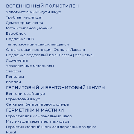
ВСПЕННЕННЫЙ ПОЛИЭТИЛЕН
Уплотнительный жгут и шнур
Трубная изоляция
Демпферная лента
Маты компенсационные
Евроблок
Подложка НПЭ
Теплоизоляция самоклеящаяся
Отражающая изоляция (Фольга | Лавсан)
Подложка под теплый пол (Лавсан | разметка)
Ложементы
Упаковочные материалы
Этафом
Пенолом
Изолон
ГЕРНИТОВЫЙ И БЕНТОНИТОВЫЙ ШНУРЫ
Бентонитовый шнур
Гернитовый шнур
Сетка для бентонитового шнура
ГЕРМЕТИКИ И МАСТИКИ
Герметик для межпанельных швов
Мастика для межпанельных швов
Герметик «тёплый шов» для деревянного дома
Rustil