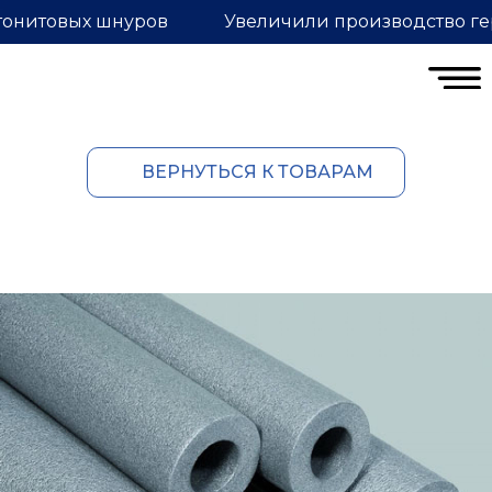
тонитовых шнуров
Увеличили производство ге
ВЕРНУТЬСЯ К ТОВАРАМ