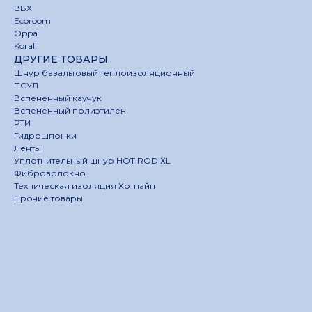
ВБХ
Ecoroom
Oppa
Korall
ДРУГИЕ ТОВАРЫ
Шнур базальтовый теплоизоляционный
ПСУЛ
Вспененный каучук
Вспененный полиэтилен
РТИ
Гидрошпонки
Ленты
Уплотнительный шнур HOT ROD XL
Фиброволокно
Техническая изоляция Хотпайп
Прочие товары