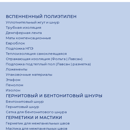
ВСПЕННЕННЫЙ ПОЛИЭТИЛЕН
Уплотнительный жгут и шнур
Трубная изоляция
Демпферная лента
Маты компенсационные
Евроблок
Подложка НПЭ
Теплоизоляция самоклеящаяся
Отражающая изоляция (Фольга | Лавсан)
Подложка под теплый пол (Лавсан | разметка)
Ложементы
Упаковочные материалы
Этафом
Пенолом
Изолон
ГЕРНИТОВЫЙ И БЕНТОНИТОВЫЙ ШНУРЫ
Бентонитовый шнур
Гернитовый шнур
Сетка для бентонитового шнура
ГЕРМЕТИКИ И МАСТИКИ
Герметик для межпанельных швов
Мастика для межпанельных швов