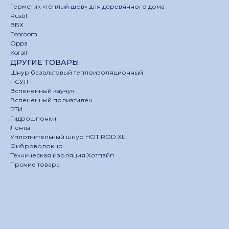
Герметик «тёплый шов» для деревянного дома
Rustil
ВБХ
Ecoroom
Oppa
Korall
ДРУГИЕ ТОВАРЫ
Шнур базальтовый теплоизоляционный
ПСУЛ
Вспененный каучук
Вспененный полиэтилен
РТИ
Гидрошпонки
Ленты
Уплотнительный шнур HOT ROD XL
Фиброволокно
Техническая изоляция Хотпайп
Прочие товары