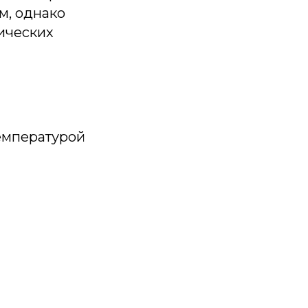
Прочие товары
м, однако
ических
емпературой