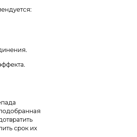
мендуется:
единения.
эффекта.
епада
 подобранная
дотвратить
ить срок их