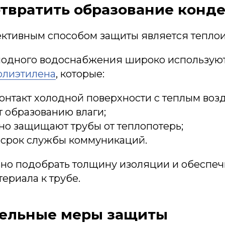
твратить образование конд
ктивным способом защиты является теплои
лодного водоснабжения широко используют
олиэтилена
, которые:
нтакт холодной поверхности с теплым возд
 образованию влаги;
но защищают трубы от теплопотерь;
 срок службы коммуникаций.
но подобрать толщину изоляции и обеспеч
ериала к трубе.
ельные меры защиты