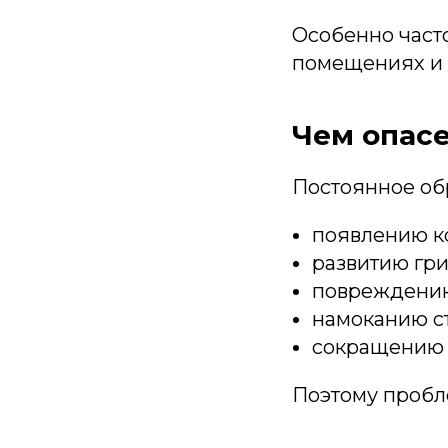
Особенно часто
помещениях и 
Чем опас
Постоянное обр
появлению ко
развитию гри
повреждению
намоканию с
сокращению 
Поэтому пробле