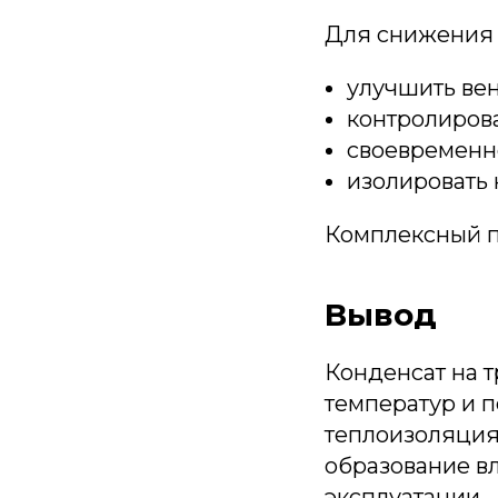
Для снижения 
улучшить ве
контролирова
своевременн
изолировать 
Комплексный п
Вывод
Конденсат на т
температур и 
теплоизоляция
образование в
эксплуатации.