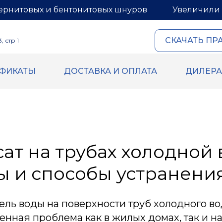
ернитовых и бентонитовых шнуров
Увеличили 
СКАЧАТЬ ПР
 стр 1
ИФИКАТЫ
ДОСТАВКА И ОПЛАТА
ДИЛЕР
ОВЫЙ И
ГЕРМЕТИКИ И МАСТИ
ИТОВЫЙ ШНУРЫ
Герметик для межпанель
Мастика для межпанельн
овый шнур
Герметик «тёплый шов» д
й шнур
деревянного дома
 бентонитового шнура
ат на трубах холодной 
Rustil
ВБХ
 и способы устранени
Ecoroom
Oppa
Korall
ель воды на поверхности труб холодного 
енная проблема как в жилых домах, так и н