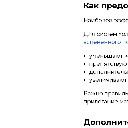
Как предо
Наиболее эффе
Для систем хо
вспененного п
уменьшают ко
препятствуют
дополнитель
увеличивают
Важно правиль
прилегание мат
Дополнит