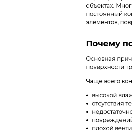
Ложементы
объектах. Мног
Упаковочные материалы
постоянный ко
Этафом
элементов, по
Пенолом
Изолон
Почему п
Основная прич
поверхности т
Чаще всего кон
высокой вла
отсутствия т
недостаточн
повреждений
плохой вент