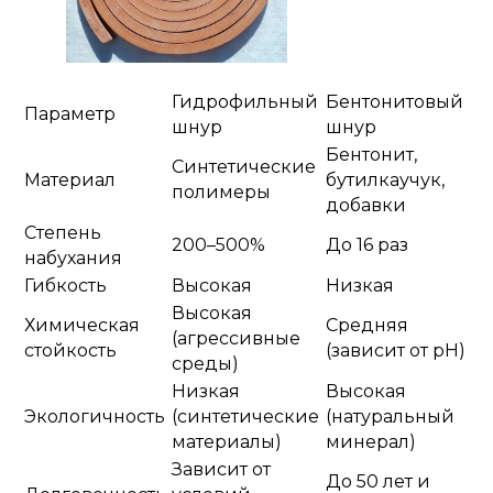
Гидрофильный
Бентонитовый
Параметр
шнур
шнур
Бентонит,
Синтетические
Материал
бутилкаучук,
полимеры
добавки
Степень
200–500%
До 16 раз
набухания
Гибкость
Высокая
Низкая
Высокая
Химическая
Средняя
(агрессивные
стойкость
(зависит от pH)
среды)
Низкая
Высокая
Экологичность
(синтетические
(натуральный
материалы)
минерал)
Зависит от
До 50 лет и