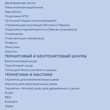
Демпферная лента
Маты компенсационные
Евроблок
Подложка НПЭ
Теплоизоляция самоклеящаяся
Отражающая изоляция (Фольга | Лавсан)
Подложка под теплый пол (Лавсан | разметка)
Ложементы
Упаковочные материалы
Этафом
Пенолом
Изолон
ГЕРНИТОВЫЙ И БЕНТОНИТОВЫЙ ШНУРЫ
Бентонитовый шнур
Гернитовый шнур
Сетка для бентонитового шнура
ГЕРМЕТИКИ И МАСТИКИ
Герметик для межпанельных швов
Мастика для межпанельных швов
Герметик «тёплый шов» для деревянного дома
Rustil
ВБХ
Ecoroom
Oppa