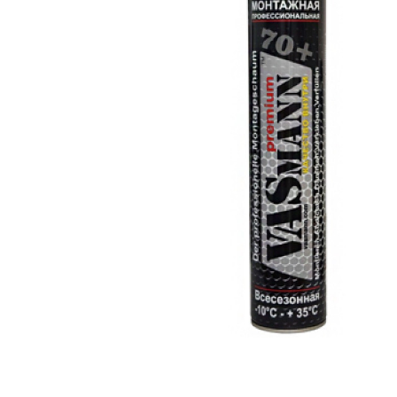
Ложементы
Упаковочные материалы
Этафом
Пенолом
Изолон