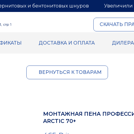
ернитовых и бентонитовых шнуров
Увеличили 
СКАЧАТЬ ПР
 стр 1
ИФИКАТЫ
ДОСТАВКА И ОПЛАТА
ДИЛЕР
ОВЫЙ И
ГЕРМЕТИКИ И МАСТИ
ИТОВЫЙ ШНУРЫ
Герметик для межпанель
Мастика для межпанельн
овый шнур
ВЕРНУТЬСЯ К ТОВАРАМ
Герметик «тёплый шов» д
й шнур
деревянного дома
 бентонитового шнура
Rustil
ВБХ
Ecoroom
Oppa
МОНТАЖНАЯ ПЕНА ПРОФЕСС
Korall
ARCTIC 70+