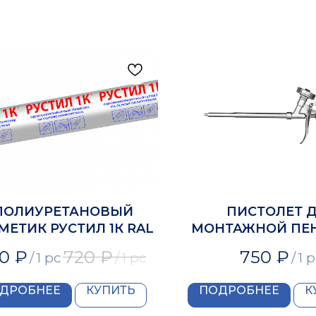
ПОЛИУРЕТАНОВЫЙ
ПИСТОЛЕТ 
МЕТИК РУСТИЛ 1К RAL
МОНТАЖНОЙ ПЕН
МАСТЕР
0
₽
720
₽
750
₽
/
1 pc
/
1 pc
/
1 
ДРОБНЕЕ
КУПИТЬ
ПОДРОБНЕЕ
К