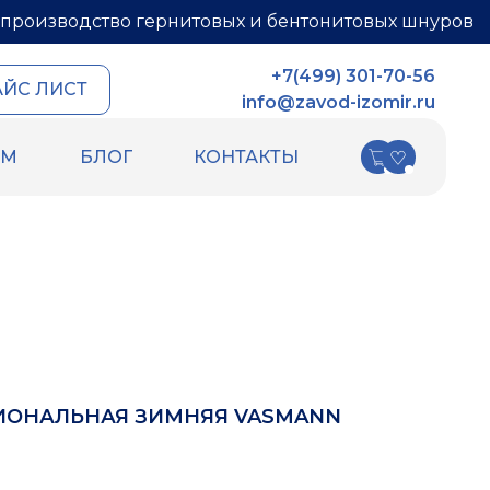
производство гернитовых и бентонитовых шнуров
+7(499) 301-70-56
АЙС ЛИСТ
info@zavod-izomir.ru
АМ
БЛОГ
КОНТАКТЫ
КИ
ДРУГИЕ ТОВАРЫ
ных швов
Шнур базальтовый
ых швов
теплоизоляционный
ля
ПСУЛ
Вспененный каучук
Вспененный полиэтилен
РТИ
Гидрошпонки
Ленты
ИОНАЛЬНАЯ ЗИМНЯЯ VASMANN
Уплотнительный шнур HOT ROD XL
Фиброволокно
Техническая изоляция Хотпайп