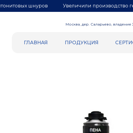
нтонитовых шнуров
Увеличили производство г
Москва, дер. Саларьево, владение 3,
ГЛАВНАЯ
ПРОДУКЦИЯ
СЕРТ
ВСПЕННЕННЫЙ ПОЛИЭТИЛЕН
ГЕРНИТ
Уплотнительный жгут и шнур
БЕНТОН
Трубная изоляция
Бентонит
Демпферная лента
Гернитовы
Маты компенсационные
Сетка для
Евроблок
Подложка НПЭ
Теплоизоляция самоклеящаяся
Отражающая изоляция (Фольга |
Лавсан)
Подложка под теплый пол (Лавсан |
разметка)