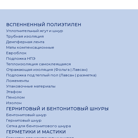
ВСПЕННЕННЫЙ ПОЛИЭТИЛЕН
Уплотнительный жгут и шнур
Трубная изоляция
Демпферная лента
Маты компенсационные
Евроблок
Подложка НПЭ
Теплоизоляция самоклеящаяся
Отражающая изоляция (Фольга | Лавсан)
Подложка под теплый пол (Лавсан | разметка)
Ложементы
Упаковочные материалы
Этафом
Пенолом
Изолон
ГЕРНИТОВЫЙ И БЕНТОНИТОВЫЙ ШНУРЫ
Бентонитовый шнур
Гернитовый шнур
Сетка для бентонитового шнура
ГЕРМЕТИКИ И МАСТИКИ
Герметик для межпанельных швов