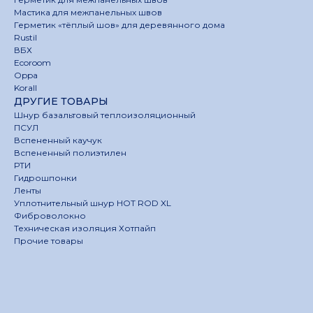
Мастика для межпанельных швов
Герметик «тёплый шов» для деревянного дома
Rustil
ВБХ
Ecoroom
Oppa
Korall
ДРУГИЕ ТОВАРЫ
Шнур базальтовый теплоизоляционный
ПСУЛ
Вспененный каучук
Вспененный полиэтилен
РТИ
Гидрошпонки
Ленты
Уплотнительный шнур HOT ROD XL
Фиброволокно
Техническая изоляция Хотпайп
Прочие товары