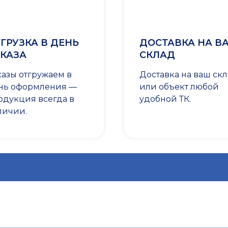
ГРУЗКА В ДЕНЬ
ДОСТАВКА НА В
КАЗА
СКЛАД
казы отгружаем в
Доставка на ваш ск
нь оформления —
или объект любой
одукция всегда в
удобной ТК.
личии.