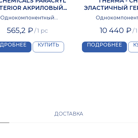
CHEMICALS PARACRYL
THERMA - CH
TERIOR АКРИЛОВЫЙ
ЭЛАСТИЧНЫЙ ГЕ
ГЕРМЕТИК 0,6Л
ДЛЯ ДЕРЕ
Однокомпонентный
Однокомпонен
акриловый герметик
акриловый гер
565,2
₽
10 440
₽
/
1 pc
/
1
ДРОБНЕЕ
КУПИТЬ
ПОДРОБНЕЕ
К
ДОСТАВКА