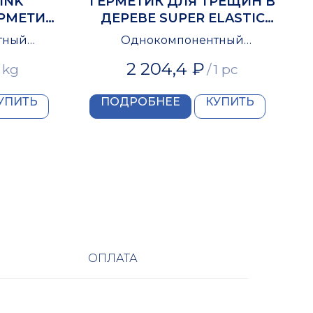
INK
ГЕРМЕТИК ДЛЯ ТРЕЩИН В
РМЕТИК
ДЕРЕВЕ SUPER ELASTIC
ВА
АКЦЕНТ-130
тный
Однокомпонентный
метик
акриловый герметик
2 204,4
₽
 kg
/
1 pc
УПИТЬ
ПОДРОБНЕЕ
КУПИТЬ
ОПЛАТА