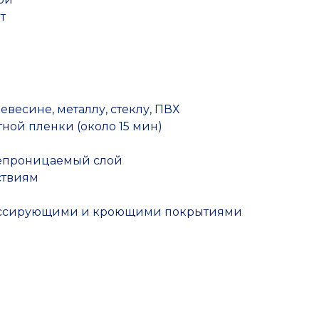
т
весине, металлу, стеклу, ПВХ
ной пленки (около 15 мин)
непроницаемый слой
ствиям
ссирующими и кроющими покрытиями