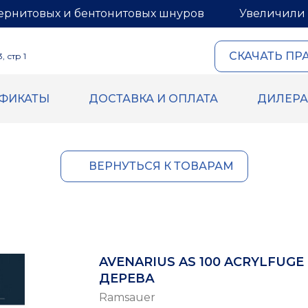
ернитовых и бентонитовых шнуров
Увеличили 
СКАЧАТЬ ПР
 стр 1
ИФИКАТЫ
ДОСТАВКА И ОПЛАТА
ДИЛЕР
ОВЫЙ И
ГЕРМЕТИКИ И МАСТИ
ИТОВЫЙ ШНУРЫ
Герметик для межпанель
Мастика для межпанельн
овый шнур
ВЕРНУТЬСЯ К ТОВАРАМ
Герметик «тёплый шов» д
й шнур
деревянного дома
 бентонитового шнура
Rustil
ВБХ
Ecoroom
Oppa
AVENARIUS AS 100 ACRYLFUG
Korall
ДЕРЕВА
Ramsauer