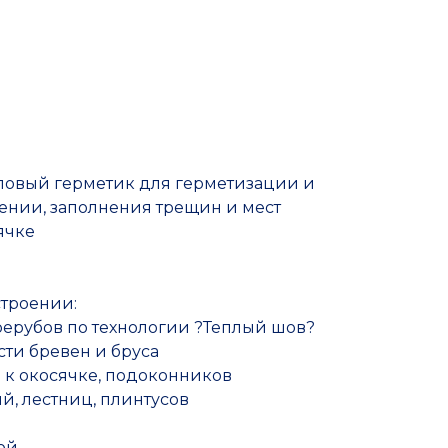
Прочие товары
иловый герметик для герметизации и
ении, заполнения трещин и мест
ячке
троении:
рерубов по технологии ?Теплый шов?
ти бревен и бруса
 к окосячке, подоконников
, лестниц, плинтусов
ой