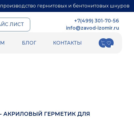
производство гернитовых и бентонитовых шнуров
+7(499) 301-70-56
АЙС ЛИСТ
info@zavod-izomir.ru
АМ
БЛОГ
КОНТАКТЫ
КИ
ДРУГИЕ ТОВАРЫ
ных швов
Шнур базальтовый
ых швов
теплоизоляционный
ля
ПСУЛ
Вспененный каучук
Вспененный полиэтилен
РТИ
Гидрошпонки
Ленты
E - АКРИЛОВЫЙ ГЕРМЕТИК ДЛЯ
Уплотнительный шнур HOT ROD XL
Фиброволокно
Техническая изоляция Хотпайп