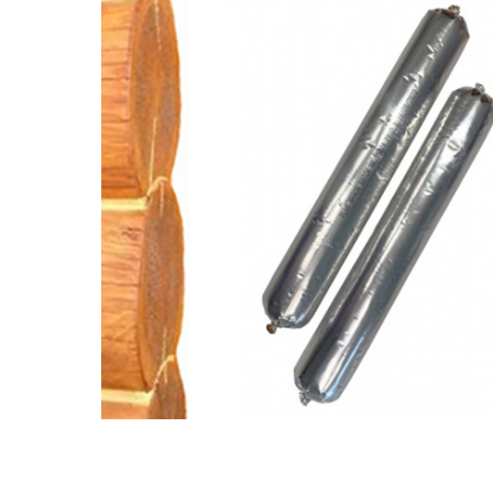
Ложементы
Упаковочные материалы
Этафом
Пенолом
Изолон