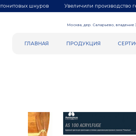
нтонитовых шнуров
Увеличили производство г
Москва, дер. Саларьево, владение 3,
ГЛАВНАЯ
ПРОДУКЦИЯ
СЕРТ
ВСПЕННЕННЫЙ ПОЛИЭТИЛЕН
ГЕРНИТ
Уплотнительный жгут и шнур
БЕНТОН
Трубная изоляция
Бентонит
Демпферная лента
Гернитовы
Маты компенсационные
Сетка для
Евроблок
Подложка НПЭ
Теплоизоляция самоклеящаяся
Отражающая изоляция (Фольга |
Лавсан)
Подложка под теплый пол (Лавсан |
разметка)