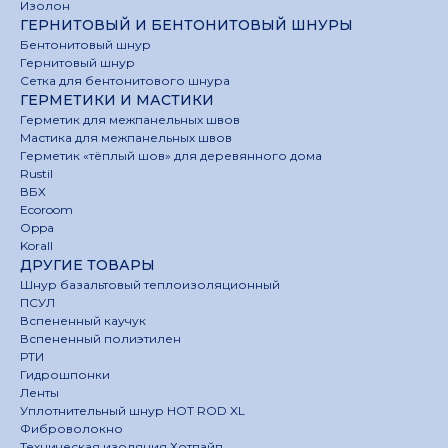
Изолон
ГЕРНИТОВЫЙ И БЕНТОНИТОВЫЙ ШНУРЫ
Бентонитовый шнур
Гернитовый шнур
Сетка для бентонитового шнура
ГЕРМЕТИКИ И МАСТИКИ
Герметик для межпанельных швов
Мастика для межпанельных швов
Герметик «тёплый шов» для деревянного дома
Rustil
ВБХ
Ecoroom
Oppa
Korall
ДРУГИЕ ТОВАРЫ
Шнур базальтовый теплоизоляционный
ПСУЛ
Вспененный каучук
Вспененный полиэтилен
РТИ
Гидрошпонки
Ленты
Уплотнительный шнур HOT ROD XL
Фиброволокно
Техническая изоляция Хотпайп