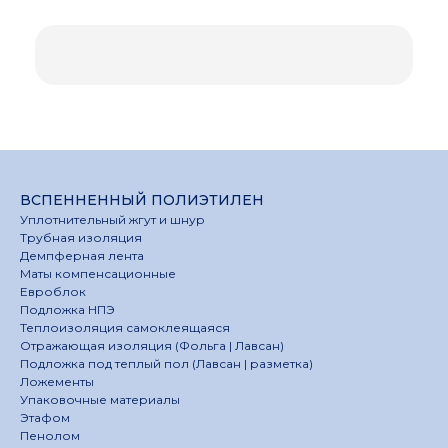
ВСПЕННЕННЫЙ ПОЛИЭТИЛЕН
Уплотнительный жгут и шнур
Трубная изоляция
Демпферная лента
Маты компенсационные
Евроблок
Подложка НПЭ
Теплоизоляция самоклеящаяся
Отражающая изоляция (Фольга | Лавсан)
Подложка под теплый пол (Лавсан | разметка)
Ложементы
Упаковочные материалы
Этафом
Пенолом