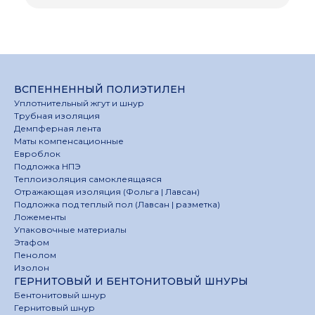
ВСПЕННЕННЫЙ ПОЛИЭТИЛЕН
Уплотнительный жгут и шнур
Трубная изоляция
Демпферная лента
Маты компенсационные
Евроблок
Подложка НПЭ
Теплоизоляция самоклеящаяся
Отражающая изоляция (Фольга | Лавсан)
Подложка под теплый пол (Лавсан | разметка)
Ложементы
Упаковочные материалы
Этафом
Пенолом
Изолон
ГЕРНИТОВЫЙ И БЕНТОНИТОВЫЙ ШНУРЫ
Бентонитовый шнур
Гернитовый шнур