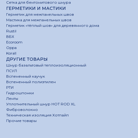
Сетка для бентонитового шнура
ГЕРМЕТИКИ И МАСТИКИ
Герметик для межпанельных швов
Мастика для межпанельных швов
Герметик «тёплый шов» для деревянного дома
Rustil
ВБХ
Ecoroom
Oppa
Korall
ДРУГИЕ ТОВАРЫ
Шнур базальтовый теплоизоляционный
ПСУЛ
Вспененный каучук
Вспененный полиэтилен
РТИ
Гидрошпонки
Ленты
Уплотнительный шнур HOT ROD XL
Фиброволокно
Техническая изоляция Хотпайп
Прочие товары