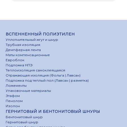
ВСПЕННЕННЫЙ ПОЛИЭТИЛЕН
Уплотнительный жгут и шнур
Трубная изоляция
Демпферная лента
Маты компенсационные
Евроблок
Подложка НПЭ
Теплоизоляция самоклеящаяся
Отражающая изоляция (Фольга | Лавсан)
Подложка под теплый пол (Лавсан | разметка)
Ложементы
Упаковочные материалы
Этафом
Пенолом
Изолон
ГЕРНИТОВЫЙ И БЕНТОНИТОВЫЙ ШНУРЫ
Бентонитовый шнур
Гернитовый шнур