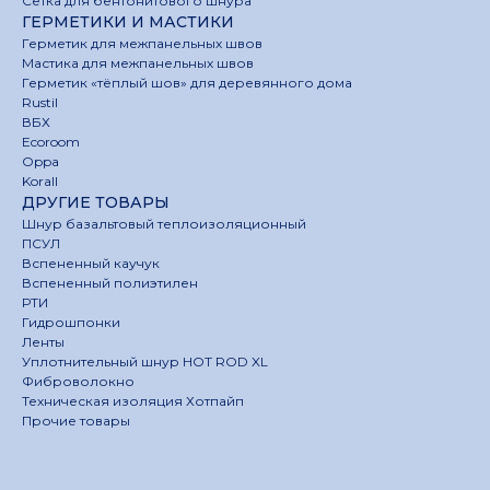
Сетка для бентонитового шнура
ГЕРМЕТИКИ И МАСТИКИ
Герметик для межпанельных швов
Мастика для межпанельных швов
Герметик «тёплый шов» для деревянного дома
Rustil
ВБХ
Ecoroom
Oppa
Korall
ДРУГИЕ ТОВАРЫ
Шнур базальтовый теплоизоляционный
ПСУЛ
Вспененный каучук
Вспененный полиэтилен
РТИ
Гидрошпонки
Ленты
Уплотнительный шнур HOT ROD XL
Фиброволокно
Техническая изоляция Хотпайп
Прочие товары