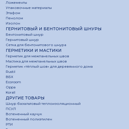
Ложементы
Упаковочные материалы
Этафом
Пенолом
Изолон
ГЕРНИТОВЫЙ И БЕНТОНИТОВЫЙ ШНУРЫ
Бентонитовый шнур
Гернитовый шнур
Сетка для бентонитового шнура
ГЕРМЕТИКИ И МАСТИКИ
Герметик для межпанельных швов
Мастика для межпанельных швов
Герметик «тёплый шов» для деревянного дома
Rustil
ВБХ
Ecoroom
Oppa
Korall
ДРУГИЕ ТОВАРЫ
Шнур базальтовый теплоизоляционный
ПСУЛ
Вспененный каучук
Вспененный полиэтилен
РТИ