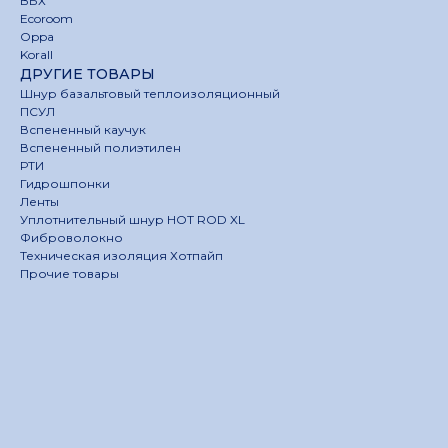
ВБХ
Ecoroom
Oppa
Korall
ДРУГИЕ ТОВАРЫ
Шнур базальтовый теплоизоляционный
ПСУЛ
Вспененный каучук
Вспененный полиэтилен
РТИ
Гидрошпонки
Ленты
Уплотнительный шнур HOT ROD XL
Фиброволокно
Техническая изоляция Хотпайп
Прочие товары