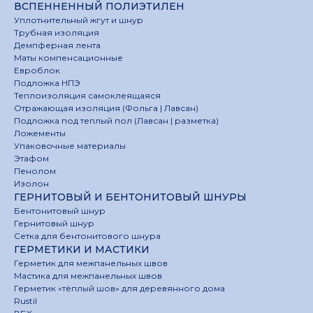
ВСПЕННЕННЫЙ ПОЛИЭТИЛЕН
Уплотнительный жгут и шнур
Трубная изоляция
Демпферная лента
Маты компенсационные
Евроблок
Подложка НПЭ
Теплоизоляция самоклеящаяся
Отражающая изоляция (Фольга | Лавсан)
Подложка под теплый пол (Лавсан | разметка)
Ложементы
Упаковочные материалы
Этафом
Пенолом
Изолон
ГЕРНИТОВЫЙ И БЕНТОНИТОВЫЙ ШНУРЫ
Бентонитовый шнур
Гернитовый шнур
Сетка для бентонитового шнура
ГЕРМЕТИКИ И МАСТИКИ
Герметик для межпанельных швов
Мастика для межпанельных швов
Герметик «тёплый шов» для деревянного дома
Rustil