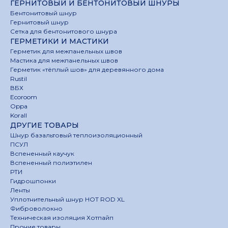
ГЕРНИТОВЫЙ И БЕНТОНИТОВЫЙ ШНУРЫ
Бентонитовый шнур
Гернитовый шнур
Сетка для бентонитового шнура
ГЕРМЕТИКИ И МАСТИКИ
Герметик для межпанельных швов
Мастика для межпанельных швов
Герметик «тёплый шов» для деревянного дома
Rustil
ВБХ
Ecoroom
Oppa
Korall
ДРУГИЕ ТОВАРЫ
Шнур базальтовый теплоизоляционный
ПСУЛ
Вспененный каучук
Вспененный полиэтилен
РТИ
Гидрошпонки
Ленты
Уплотнительный шнур HOT ROD XL
Фиброволокно
Техническая изоляция Хотпайп
Прочие товары