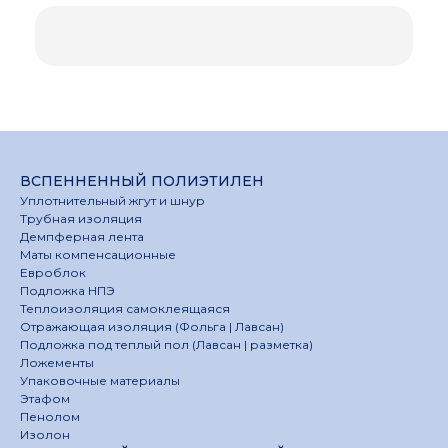
ВСПЕННЕННЫЙ ПОЛИЭТИЛЕН
Уплотнительный жгут и шнур
Трубная изоляция
Демпферная лента
Маты компенсационные
Евроблок
Подложка НПЭ
Теплоизоляция самоклеящаяся
Отражающая изоляция (Фольга | Лавсан)
Подложка под теплый пол (Лавсан | разметка)
Ложементы
Упаковочные материалы
Этафом
Пенолом
Изолон